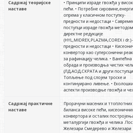
Садржај теоријске
• Принципи израде гвожђа у висок
наставе
пећи. • Потребне сировине,енерги
опрема у класичном поступку-
предности и недостаци • Савреме
поступци израде гвожђа методом
директне редукције
(HYL,MIDREX,PLAZMA,COREX i dr.)-
предности и недостаци • Кисеони
конвертор као суперсонични реа
за рафинацију челика. • Ванпећна
обрада и производња чистих чел
(ЛД,АОД,СКРАТА и други поступци
Топљење под слојем троске и
континуирано ливење. • Еколошк
аспекти производње гвожђа и че
Садржај практичне
Прорачуни масених и ттоплотних
наставе
биланса високе пећи, кисеонични
конвертора и осталих постројења
металургији гвожђа и челика .По
Железари Смедерево и Железари