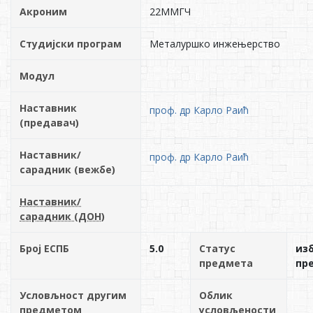
Акроним
22ММГЧ
Студијски програм
Металуршко инжењерство
Модул
Наставник
проф. др Карло Раић
(предавач)
Наставник/
проф. др Карло Раић
сарадник (вежбе)
Наставник/
сарадник (ДОН)
Број ЕСПБ
5.0
Статус
из
предмета
пр
Условљност другим
Облик
предметом
условљености