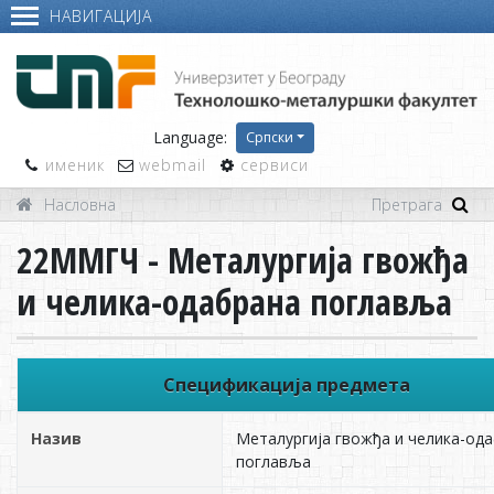
НАВИГАЦИЈА
Language:
Српски
именик
webmail
сервиси
Насловна
22ММГЧ - Металургија гвожђа
и челика-одабрана поглавља
Спецификација предмета
Назив
Металургија гвожђа и челика-од
поглавља