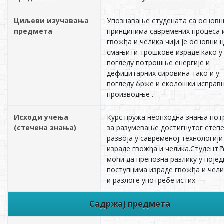
Циљеви изучавања
Упознавање студената са основ
предмета
принципима савремених процеса 
гвожђа и челика чији је основни 
смањити трошкове израде како у
погледу потрошње енергије и
дефицитарних сировина тако и у
погледу брже и еколошки исправн
производње .
Исходи учења
Курс пружа неопходна знања пот
(стечена знања)
за разумевање достигнутог степ
развоја у савременој технологији
израде гвожђа и челика.Студент 
моћи да препозна разлику у поје
поступцима израде гвожђа и чели
и разлоге употребе истих.
Садржај предмета