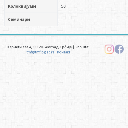
Колоквијуми
50
Семинари
Карнегијева 4, 11120 Београд, Србија |Е-пошта:
tmf@tmf.bg.ac.rs
|
Контакт