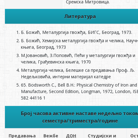
Сремска Митровица.
Литература
Б. Божић, Металургија гвожђа, БИГС, Београд, 1973.
Б. Божић, Хемијска металургија гвожђа и челика, Науч
књига, Београд, 1973
М.Јовановић, З.Поповић, Пећи у металургији гвожђа и
челика, Грађевинска књига, 1970
Металургија челика, Белешке са предавања Проф. Љ.
Недељковића, интерни материјал катедре
65. Bodsworth C., Bell B.H.: Physical Chemistry of Iron and
Manufacture, Second Edition, Longman, 1972, London, IS
582 44116 1
Број часова активне наставе недељно токо
семестра/триместра/године
Предавања
Вежбе
ДОН
Студијски и
Ос