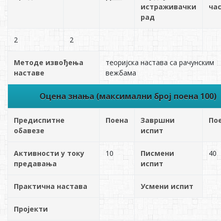
истраживачки
ча
рад
2
2
Методе извођења
теоријска настава са рачунским
наставе
вежбама
Оцена знања (максимални број поена 100)
Предиспитне
Поена
Завршни
По
обавезе
испит
Активности у току
10
Писмени
40
предавања
испит
Практична настава
Усмени испит
Пројекти