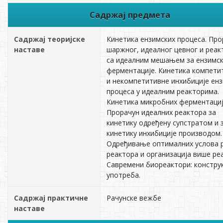
Садржај предмета
Садржај теоријске
Кинетика ензимских процеса. Про
наставе
шаржног, идеалног цевног и реак
са идеалним мешањем за ензимс
ферментације. Кинетика компети
и некомпетитивне инхибиције ен
процеса у идеалним реакторима.
Кинетика микробних ферментациј
Прорачун идеалних реактора за
кинетику одређену супстратом и 
кинетику инхибиције производом.
Одређивање оптималних услова 
реактора и организација више ре
Савремени биореактори: конструк
употреба.
Садржај практичне
Рачунске вежбе
наставе