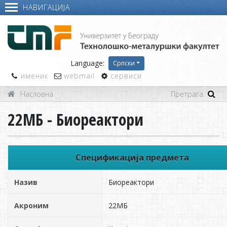
НАВИГАЦИЈА
Language:
Српски
именик
webmail
сервиси
Насловна
22МБ - Биореактори
Спецификација предмета
Назив
Биореактори
Акроним
22МБ