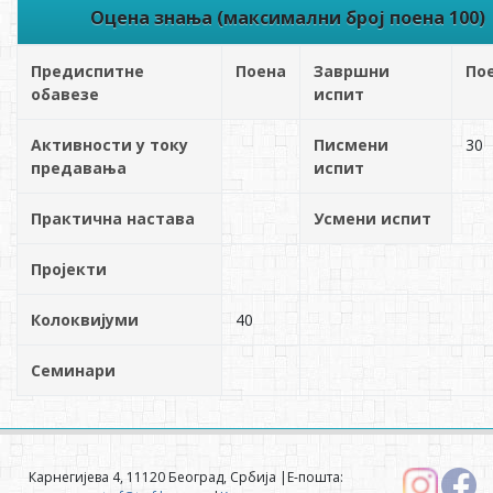
Оцена знања (максимални број поена 100)
Предиспитне
Поена
Завршни
По
обавезе
испит
Активности у току
Писмени
30
предавања
испит
Практична настава
Усмени испит
Пројекти
Колоквијуми
40
Семинари
Карнегијева 4, 11120 Београд, Србија |Е-пошта: