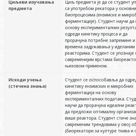
Циљеви изучавања
Циљ предмета је да се студент у
предмета
са употребом рекатора у основн
биопроцесима (ензимске и микро
ферментације). Студент научи да 
основу експерименталних резулт
одреди кинетику процеса и да
прорачуна потребне запремине и
времена задржавања у иделаним
реакторима. Студент се упознаје 
савременијим врстама биореакто
њиховом применом.
Исходи учења
Студент се оспособавља да одре
(стечена знања)
кинетику ензимских и микробних
ферментација на основу
експерименталних података. Сту
научи да прорачуна идеални реак
да предложи оптималну организа
више реактора. Студент стиче зн
савременим трендовима у овој о
(биорекатори за културе ткива и с