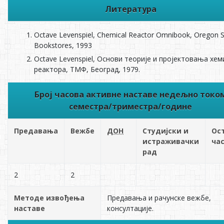
Литература
Octave Levenspiel, Chemical Reactor Omnibook, Oregon S
Bookstores, 1993
Octave Levenspiel, Основи теорије и пројектовања хем
реактора, ТМФ, Београд, 1979.
Број часова активне наставе недељно токо
семестра/триместра/године
Предавања
Вежбе
ДОН
Студијски и
Ос
истраживачки
ча
рад
2
2
Методе извођења
Предавања и рачунске вежбе,
наставе
консултације.