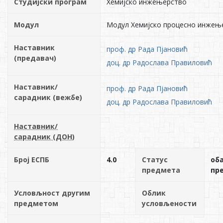
Студијски програм
Хемијско инжењерство
Модул
Модул Хемијско процесно инжењ
Наставник
проф. др Рада Пјановић
(предавач)
доц. др Радослава Правиловић
Наставник/
проф. др Рада Пјановић
сарадник (вежбе)
доц. др Радослава Правиловић
Наставник/
сарадник (ДОН)
Број ЕСПБ
4.0
Статус
об
предмета
пр
Условљност другим
Облик
предметом
условљености