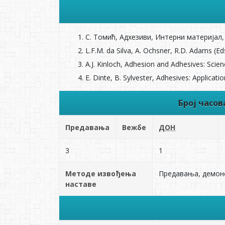
С. Томић, Адхезиви, Интерни материјал,
L.F.M. da Silva, A. Оchsner, R.D. Adams (Е
A.J. Kinloch, Adhesion and Adhesives: Scie
E. Dinte, B. Sylvester, Adhesives: Applica
Број часо
Предавања
Вежбе
ДОН
3
1
Методе извођења
Предавања, демонс
наставе