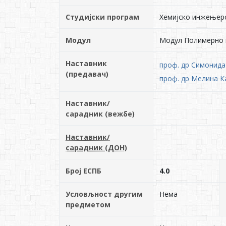
Студијски програм
Хемијско инжењер
Модул
Модул Полимерно
Наставник
проф. др Симонид
(предавач)
проф. др Мелина К
Наставник/
сарадник (вежбе)
Наставник/
сарадник (ДОН)
Број ЕСПБ
4.0
Условљност другим
Нема
предметом