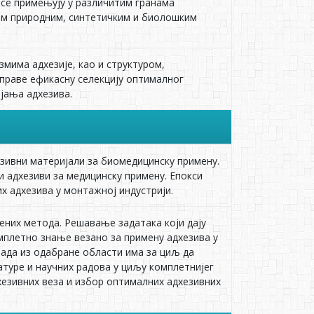
 се примењују у различитим гранама
јим природним, синтетичким и биолошким
змима адхезије, као и структуром,
аправе ефикасну селекцију оптималног
јања адхезива.
хезивни материјали за биомедицинску примену.
 адхезиви за медицинску примену. Епокси
х адхезива у монтажној индустрији.
ених метода. Решавање задатака који дају
омплетно знање везано за примену адхезива у
рада из одабране области има за циљ да
туре и научних радова у циљу комплетнијег
езивних веза и избор оптималних адхезивних