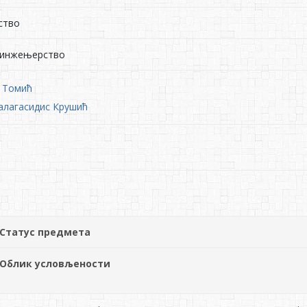
ство
 инжењерство
а Томић
алагасидис Крушић
Статус предмета
Облик условљености