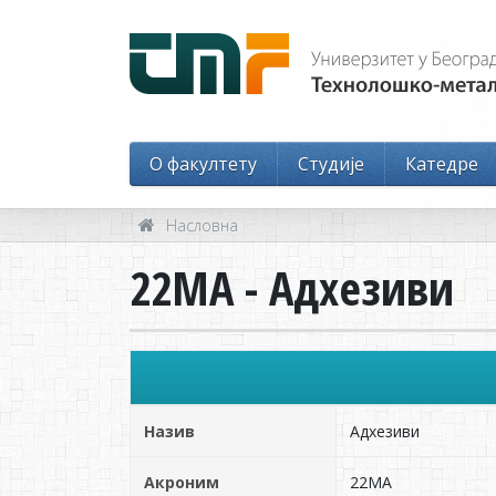
O факултету
Студије
Катедре
Насловна
22МА - Адхезиви
Назив
Адхезиви
Акроним
22МА