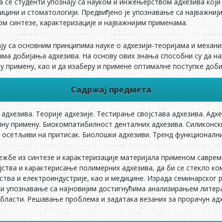
а се студенти упознају са науком и инжењерством адхезива који
едицини и стоматологији. Предвиђено је упознавање са најважни
ом синтезе, карактеризације и најважнијим применама.
ју са основним принципима науке о адхезији-теоријама и механи
ама добијања адхезива. На основу ових знања способни су да н
у примену, као и да изаберу и примене оптималне поступке доби
Садржај предмета
 адхезива. Теоријe адхезије. Тестирање својстава адхезива. Ад
лну примену. Биокомпатибилност денталних адхезива. Силиконски
и осетљиви на притисак. Биолошки адхезиви. Тренд функционални
жбе из синтезе и карактеризације материјала применом саврем
ојства и карактерисање полимерних адхезива, да би се стекло к
ства и електроиндустрије, као и медицине. Израда семинарског 
и упознавање са најновијим достигнућима анализирањем литера
бласти. Решавање проблема и задатака везаних за прорачун адх