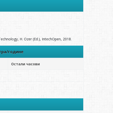
Technology, H. Ozer (Ed.), IntechOpen, 2018.
тра/године
Остали часови