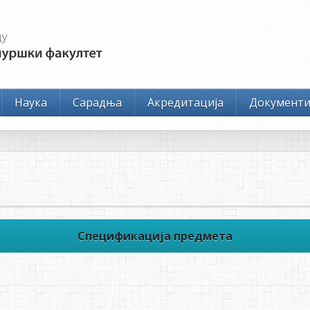
Наука
Сарадња
Акредитација
Документ
Спецификација предмета