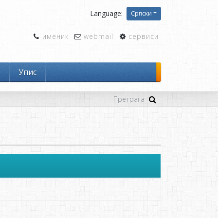
Language:
Српски
именик
webmail
сервиси
и
Упис