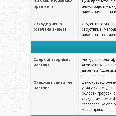
Циљеви изучавања
Циљ предмета је д
предмета
индустрије, и у м
адхезивима, начин
Исходи учења
Студенти се упозна
(стечена знања)
својствима, метод
адхезива за жељен
Садржај теоријске
Увод у технологију
наставе
Акрилати за дента
адхезиви. Адхезив
Садржај практичне
Демонстрационе ве
наставе
увид у синтезу, св
области грађевина
студентима омогућ
сагледавања ове о
материјала.