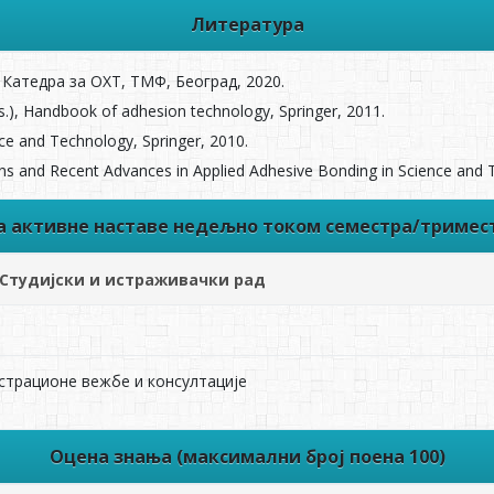
Литература
 Катедра за ОХТ, ТМФ, Београд, 2020.
ds.), Handbook of adhesion technology, Springer, 2011.
nce and Technology, Springer, 2010.
tions and Recent Advances in Applied Adhesive Bonding in Science and 
ва активне наставе недељно током семестра/тримес
Студијски и истраживачки рад
трационе вежбе и консултације
Оцена знања (максимални број поена 100)