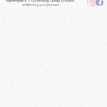
Карнегијева 4, 11120 Београд, Србија |Е-пошта:
tmf@tmf.bg.ac.rs
|
Контакт