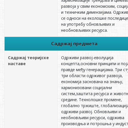
хармонизације трендова и цињев
развоја у свим економским, соци
и техничким димензијама. Одржи
се односи на еколошке последице
на употребу обновљивих и
необновљивих ресурса.
Садржај предмета
Садржај теоријске
Одрживи развој-еволуција
наставе
концепта,основни принципи и пој
правде међу генерацијама. Три ст
три области одрживог развоја,
економија заснована на знању,
хармонизовани социјални
систем,заштита ресурса и живот
средине. Технолошке промене,
глобално тржиште, глобализациј
одрживи развој. Обновљиви и
необновљиви ресурси, одржива
производња и потрошња у индуст