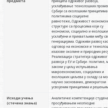
предмета
принципа одрживог развоја,
усклађивање технолошких проме
Србији са еколошким принципима
политикама социјалне
равнотеже,.Одрживост економск
структуре са процесима који су
економски, социјално и еколошки
усклађени и прихватљиви међу с
генерацијама. Одрживи развој ка
одговор на економске и техноло
изазове околине и природних рес
Реализација стратегија одрживог
развоја у ЕУ и Србији- политике, 
закони у циљу испуњавања
макроекономских, социјалних и
еколошких циљева у складу са мо
научно заснованих, демократски
усвојеним принципима и решењим
Исходи учења
Аналитичке компетенције студена
(стечена знања)
просуђивањем неопходне