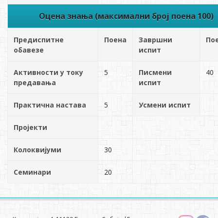
Оцена знања (максимални број поена 100)
Предиспитне
Поена
Завршни
По
обавезе
испит
Активности у току
5
Писмени
40
предавања
испит
Практична настава
5
Усмени испит
Пројекти
Колоквијуми
30
Семинари
20