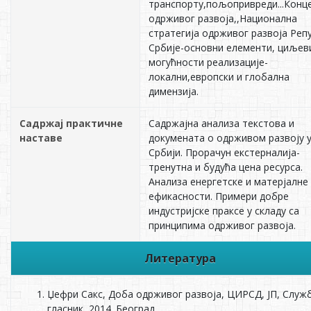
транспорту,пољопривреди...Конц
одрживог развоја,,Национална
стратегија одрживог развоја Реп
Србије-основни елементи, циљев
могућности реализације-
локални,европски и глобална
димензија.
Садржај практичне
Садржајна анализа текстова и
наставе
докумената о одрживом развоју 
Србији. Прорачун екстерналија-
тренутна и будућа цена ресурса.
Анализа енергетске и матерјалне
ефикасности. Примери добре
индустријске праксе у складу са
принципима одрживог развоја.
Литература
Џефри Сакс, Доба одрживог развоја, ЦИРСД, ЈП, Служ
гласник, 2014.,Београд