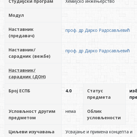
Студијски програм
Хемијско инжењерство
Модул
Наставник
проф. др Дарко Радосављевић
(предавач)
Наставник/
проф. др Дарко Радосављевић
сарадник (вежбе)
Наставник/
сарадник (ДОН)
Број ЕСПБ
4.0
Статус
из
предмета
пр
Условљност другим
нема
Облик
предметом
условљености
Циљеви изучавања
Усвајање и примена концепта и