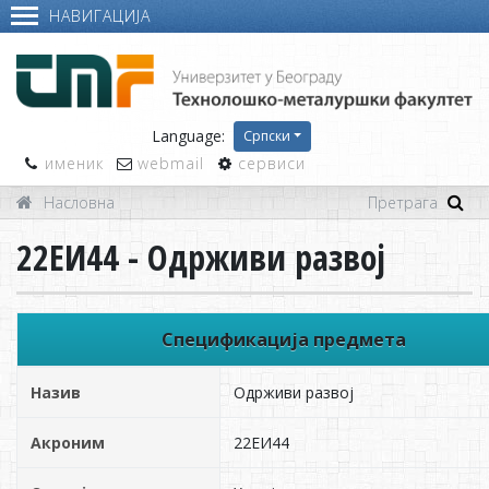
НАВИГАЦИЈА
Language:
Српски
именик
webmail
сервиси
Насловна
22ЕИ44 - Одрживи развој
Спецификација предмета
Назив
Одрживи развој
Акроним
22ЕИ44