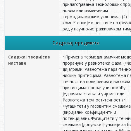
прилагођавања технолошких про
новим или измењеним
термодинамичким условима, (4)
компетенције и вештине потребн
рад у научно-истраживачком тиму
Садржај предмета
Садржај теоријске
• Примена термодинамичких моде
наставе
прорачуне у равнотежи фаза. (Фа
дијаграми. Равнотежа пара-течно
ниским притисцима. Равнотежа п
течност на повишеним и високим
притисцима: прорачуни помоћу
једначина стања и γ-φ методе.
Равнотежа течност-течност.) •
Фугацитети у гасовитим смешама
(виријални коефицијенти и
потенцијали). Фугацитети у течн
смешама (допунске функције за б
и вишекомпонентне смеше: Wilson