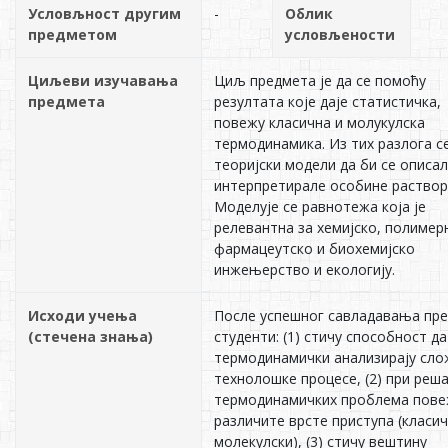
Условљност другим
-
Облик
предметом
условљености
Циљеви изучавања
Циљ предмета је да се помоћу
предмета
резултата које даје статистичка,
повежу класична и молукулска
термодинамика. Из тих разлога се
теоријски модели да би се описал
интерпретирале особине раствор
Моделује се равнотежа која је
релевантна за хемијско, полимер
фармацеутско и биохемијско
инжењерство и екологију.
Исходи учења
После успешног савладавања пр
(стечена знања)
студенти: (1) стичу способност да
термодинамички анализирају сло
технолошке процесе, (2) при реш
термодинамичких проблема пове
различите врсте приступа (класич
молекулски), (3) стичу вештину