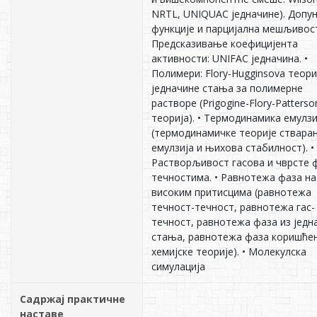
NRTL, UNIQUAC једначине). Допу
функције и парцијална мешљивос
Предсказивање коефицијента
активности: UNIFAC једначина. •
Полимери: Flory-Hugginsova теори
једначине стања за полимерне
растворе (Prigogine-Flory-Patters
теорија). • Термодинамика емулзи
(термодинамичке теорије ствара
емулзија и њихова стабилност). •
Растворљивост гасова и чврсте 
течностима. • Равнотежа фаза на
високим притисцима (равнотежа
течност-течност, равнотежа гас-
течност, равнотежа фаза из једн
стања, равнотежа фаза коришћ
хемијске теорије). • Молекулска
симулација
Садржај практичне
наставе