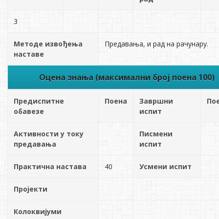
3
Методе извођења
Предавања, и рад на рачунару.
наставе
Оцена знања (максимални број поена 100)
Предиспитне
Поена
Завршни
По
обавезе
испит
Активности у току
Писмени
предавања
испит
Практична настава
40
Усмени испит
Пројекти
Колоквијуми