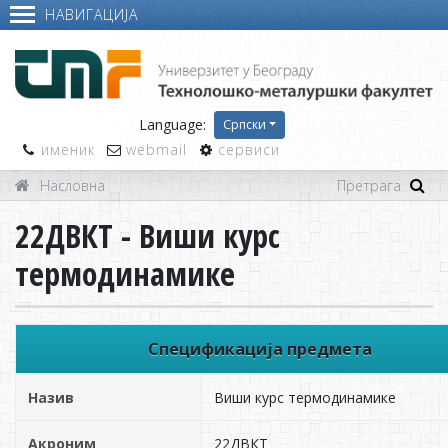
НАВИГАЦИЈА
Language:
Српски
именик
webmail
сервиси
Насловна
22ДВКТ - Виши курс
термодинамике
Спецификација предмета
Назив
Виши курс термодинамике
Акроним
22ДВКТ