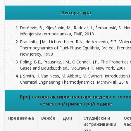
Литература
Đorđević, B., Kijevčanin, M., Radović, I., Šerbanović, S., He
inženjerska termodinamika, TMF, 2013.
Prausnitz, J.M., Lichtenthaler, R.N., de Azevedo, E.G. Molec
Thermodynamics of Fluid-Phase Equilibria, 3rd ed., Prentice
New Jersey, 1998
Poling, B.E., Prausnitz, J.M., O'Connell, J.P., The Properties 
Gases and Liquids,5th ed., McGraw-Hill, New York, 2001
J. Smith, H. Van Ness, M. Abbott, M. Swihart, Introduction 
Chemical Engineering Thermodynamics, Mcraw-Hill, 2018
Број часова активне наставе недељно токо
семестра/триместра/године
Предавања
Вежбе
ДОН
Студијски и
Ос
истраживачки
ча
рад