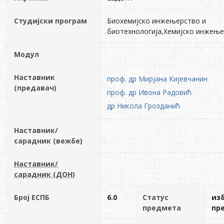
Студијски програм
Биохемијско инжењерство и
биотехнологија,Хемијско инжењ
Модул
Наставник
проф. др Мирјана Кијевчанин
(предавач)
проф. др Ивона Радовић
др Никола Грозданић
Наставник/
сарадник (вежбе)
Наставник/
сарадник (ДОН)
Број ЕСПБ
6.0
Статус
из
предмета
пр