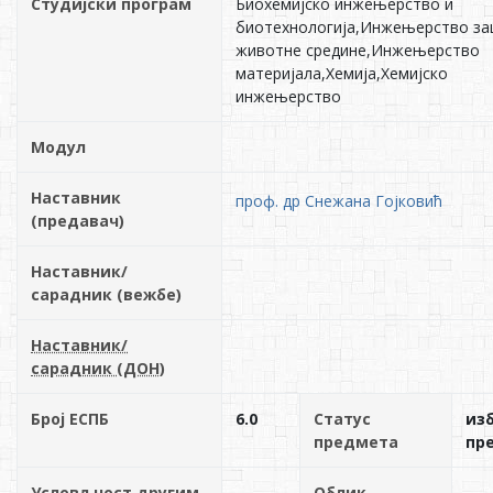
Студијски програм
Биохемијско инжењерство и
биотехнологија,Инжењерство за
животне средине,Инжењерство
материјала,Хемија,Хемијско
инжењерство
Модул
Наставник
проф. др Снежана Гојковић
(предавач)
Наставник/
сарадник (вежбе)
Наставник/
сарадник (ДОН)
Број ЕСПБ
6.0
Статус
из
предмета
пр
Условљност другим
Облик