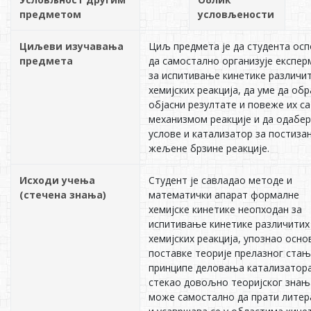
предметом
условљености
Циљеви изучавања
Циљ предмета је да студента ос
предмета
да самостално организује експер
за испитивање кинетике различи
хемијских реакција, да уме да обр
објасни резултате и повеже их са
механизмом реакције и да одабе
услове и катализатор за постиза
жељене брзине реакције.
Исходи учења
Студент је савладао методе и
(стечена знања)
математички апарат формалне
хемијске кинетике неопходан за
испитивање кинетике различитих
хемијских реакција, упознао осно
поставке теорије прелазног стањ
принципе деловања катализатора
стекао довољно теоријског знањ
може самостално да прати литер