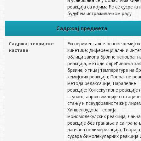
и усавршава се у областима кине
реакција са којима ће се сусретат
будућем истраживачком раду.
Садржај предмета
Садржај теоријске
Експерименталне основе хемијск
наставе
кинетике; Диференцијални и инте
облици закона брзине неповратн
реакција, методе одређивања за
брзине; Утицај температуре на б
хемијских реакција; Повратне реа
метода релаксације; Паралелне
реакције; Консекутивне реакције 
ступањ, апроксимације о стацио
стању и псеудоравнотежи); Лиде
Хиншелвудова теорија
мономолекулских реакција; Ланча
реакције без гранања и са грана
ланчана полимеризација; Теорија
судара бимолекуларних реакција 