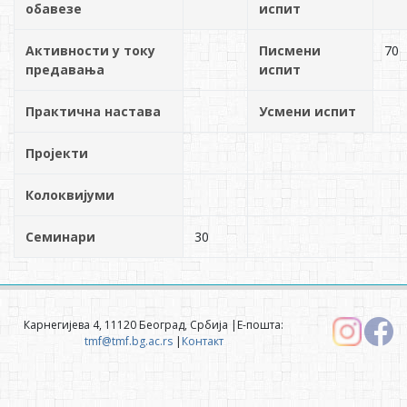
обавезе
испит
Активности у току
Писмени
70
предавања
испит
Практична настава
Усмени испит
Пројекти
Колоквијуми
Семинари
30
Карнегијева 4, 11120 Београд, Србија |Е-пошта:
tmf@tmf.bg.ac.rs
|
Контакт