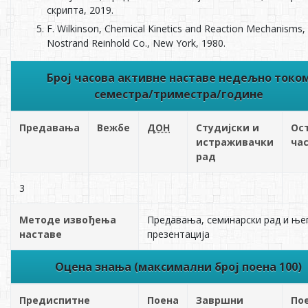
скрипта, 2019.
F. Wilkinson, Chemical Kinetics and Reaction Mechanisms,
Nostrand Reinhold Co., New York, 1980.
Број часова активне наставе недељно токо
семестра/триместра/године
Предавања
Вежбе
ДОН
Студијски и
Ос
истраживачки
ча
рад
3
Методе извођења
Предавања, семинарски рад и ње
наставе
презентација
Оцена знања (максимални број поена 100)
Предиспитне
Поена
Завршни
По