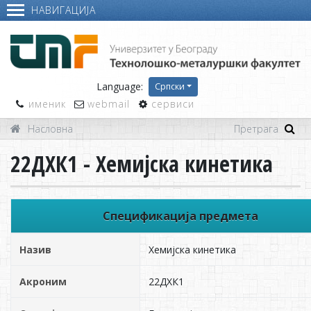
НАВИГАЦИЈА
Language:
Српски
именик
webmail
сервиси
Насловна
22ДХК1 - Хемијска кинетика
Спецификација предмета
Назив
Хемијска кинетика
Акроним
22ДХК1