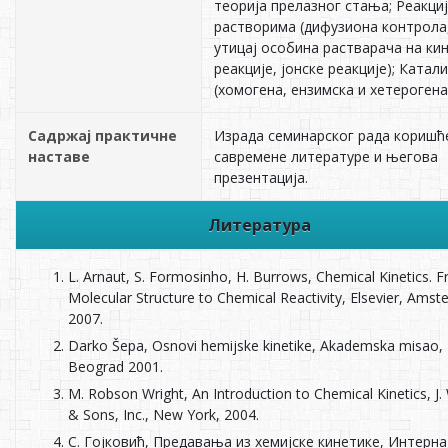
теорија прелазног стања; Реакциј
растворима (дифузиона контрола
утицај особина растварача на ки
реакције, јонске реакције); Катал
(хомогена, ензимска и хетерогена
Садржај практичне
Израда семинарског рада кориш
наставе
савремене литературе и његова
презентација.
Литература
L. Arnaut, S. Formosinho, H. Burrows, Chemical Kinetics. 
Molecular Structure to Chemical Reactivity, Elsevier, Amst
2007.
Darko Šepa, Osnovi hemijske kinetike, Akademska misao,
Beograd 2001.
M. Robson Wright, An Introduction to Chemical Kinetics, J. 
& Sons, Inc., New York, 2004.
С. Гојковић, Предавања из хемијске кинетике, Интерна