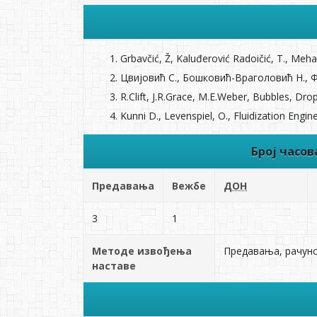
Grbavčić, Ž, Kaluđerović Radoičić, T., Meh
Цвијовић С., Бошковић-Враголовић Н., 
R.Clift, J.R.Grace, M.E.Weber, Bubbles, Dr
Kunni D., Levenspiel, O., Fluidization Engin
Број часо
Предавања
Вежбе
ДОН
3
1
Методе извођења
Предавања, рачунс
наставе