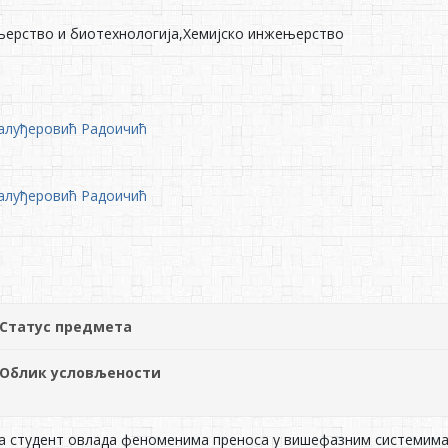
њерство и биотехнологија,Хемијско инжењерство
Калуђеровић Радоичић
Калуђеровић Радоичић
Статус предмета
Облик условљености
а студент овлада феноменима преноса у вишефазним системима