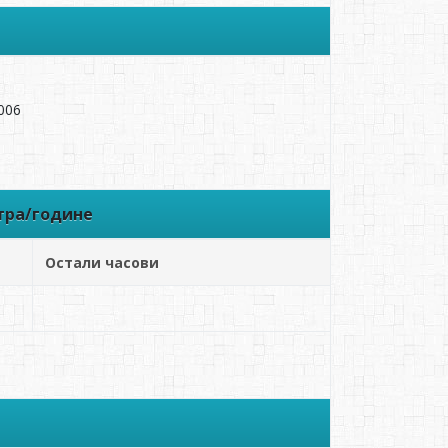
006
тра/године
Остали часови