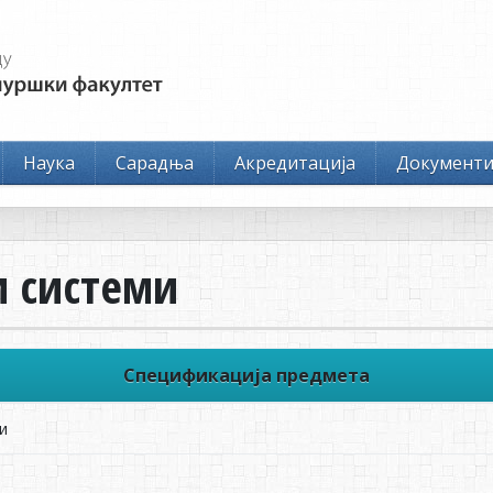
Наука
Сарадња
Акредитација
Документ
и системи
Спецификација предмета
и