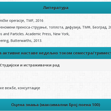
Литература
aničke operacije, TMF, 2016
Феномени преноса-струјање, топлота, дифузија, ТМФ, Београд, 2
ops and Particles. Academic Press, New York,
eering, Butterwarths, 2013.
ва активне наставе недељно током семестра/тримес
Студијски и истраживачки рад
ке вежбе, консултације
Оцена знања (максимални број поена 100)