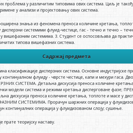
их проблема у различитим типовима ових система. Циљ је такођ
римене у анализи и пројектовању ових система.
проширена знања из феномена преноса количине кретања, топло
 дисперзни системими флуид-честице, гас - течно и течно – течн
у вишефазним системима. 3. Студент се оспосовљава да практич
ичитих типова вишефазних система.
Садржај предмета
ина класификације дисперзних система. Основне индустријске
у континуалном флуиду - чврсте честице, капи и мехури гаса. Д
НИХ СИСТЕМА. Детаљна дискусија преноса количине кретања,
ички модели система и режими кретања дисперговане фазе; 
а дискусија преноса количине кретања, топлоте и масе у ди
ЗНИМ СИСТЕМИМА. Прорачун шаржних операција у флуидизовано
чун континуалних операција у флуидизованом слоју; сушење.
е прате теоријску наставу.