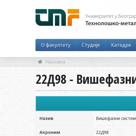
O факултету
Студије
Катедре
Насловна
22Д98 - Вишефазн
Назив
Вишефазни систем
Акроним
22Д98