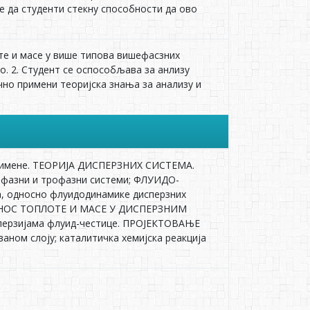
е да студенти стекну способности да ово
те и масе у више типова вишефасзних
о. 2. Студент се оспособљава за анлизу
но примени теоријска знања за анализу и
 примене. ТЕОРИЈА ДИСПЕРЗНИХ СИСТЕМА.
вофазни и трофазни системи; ФЛУИДО-
 односно флуидодинамике дисперзних
ПРЕНОС ТОПЛОТЕ И МАСЕ У ДИСПЕРЗНИМ
сперзијама флуид-честице. ПРОЈЕКТОВАЊЕ
м слоју; каталитичка хемијска реакција