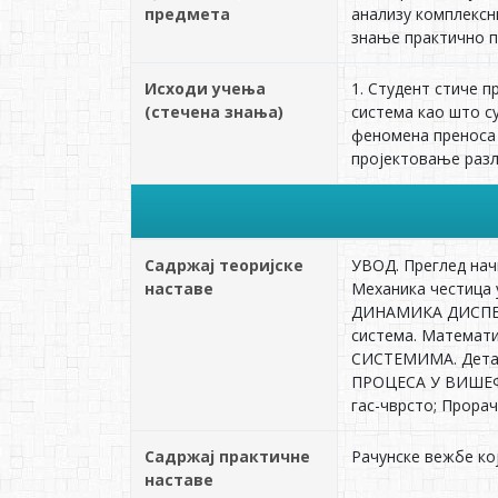
предмета
анализу комплексн
знање практично п
Исходи учења
1. Студент стиче 
(стечена знања)
система као што су
феномена преноса 
пројектовање разл
Садржај теоријске
УВОД. Преглед нач
наставе
Механика честица 
ДИНАМИКА ДИСПЕРЗ
система. Математ
СИСТЕМИМА. Детаљн
ПРОЦЕСА У ВИШЕФА
гас-чврсто; Прора
Садржај практичне
Рачунске вежбе кој
наставе