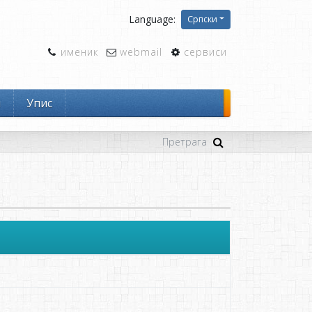
Language:
Српски
именик
webmail
сервиси
и
Упис