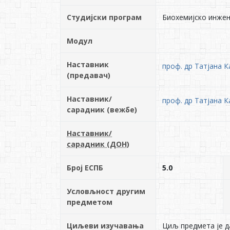
Студијски програм
Биохемијско инже
Модул
Наставник
проф. др Татјана 
(предавач)
Наставник/
проф. др Татјана 
сарадник (вежбе)
Наставник/
сарадник (ДОН)
Број ЕСПБ
5.0
Условљност другим
предметом
Циљеви изучавања
Циљ предмета је д