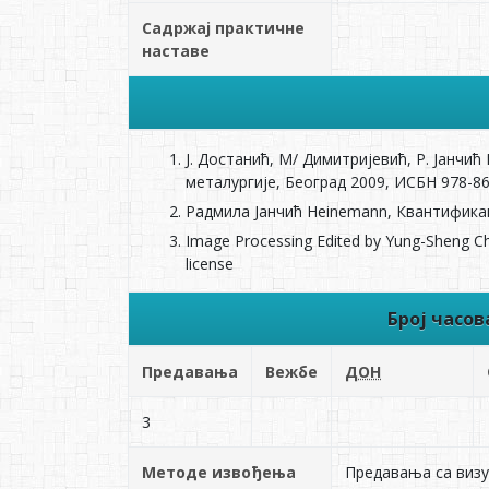
Садржај практичне
наставе
Ј. Достанић, М/ Димитријевић, Р. Јанчи
металургије, Београд 2009, ИСБН 978-86
Радмила Јанчић Heinemann, Квантификац
Image Processing Edited by Yung-Sheng Ch
license
Број часо
Предавања
Вежбе
ДОН
3
Методе извођења
Предавања са визу