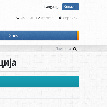
Language:
Српски
именик
webmail
сервиси
и
Упис
ција