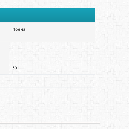
Поена
50