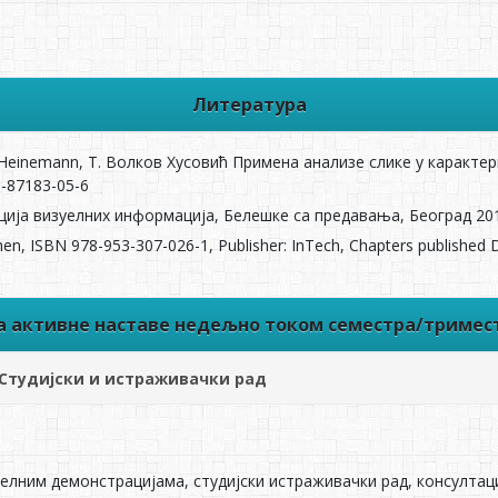
Литература
ћ Heinemann, Т. Волков Хусовић Примена анализе слике у каракт
-87183-05-6
ија визуелних информација, Белешке са предавања, Београд 20
en, ISBN 978-953-307-026-1, Publisher: InTech, Chapters published
ва активне наставе недељно током семестра/тримес
Студијски и истраживачки рад
елним демонстрацијама, студијски истраживачки рад, консултаци