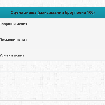
Оцена знања (максимални број поена 100)
Завршни испит
Писмени испит
Усмени испит