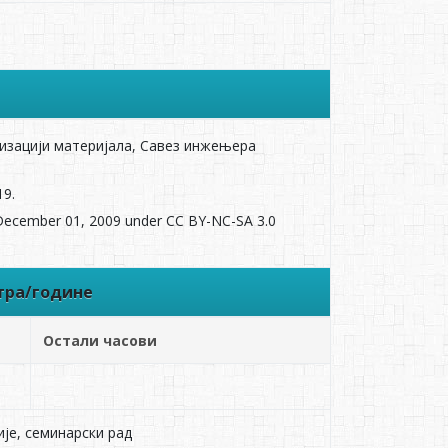
еризацији материјала, Савез инжењера
19.
 December 01, 2009 under CC BY-NC-SA 3.0
тра/године
Остали часови
је, семинарски рад