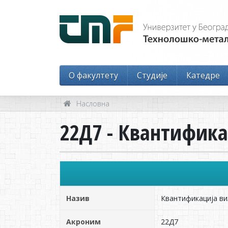
O факултету
Студије
Катедре
Насловна
22Д7 - Квантифик
Назив
Квантификација ви
Акроним
22Д7