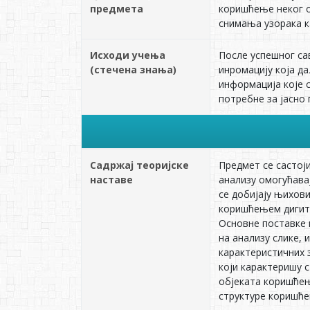
предмета
коришћење неког о
снимања узорака к
Исходи учења
После успешног са
(стечена знања)
инромацију која д
информација које с
потребне за јасно
Садржај теоријске
Предмет се састоји
наставе
анализу омогућавај
се добијају њихов
коришћењем дигита
Основне поставке 
на анализу слике,
карактеристичних з
који карактеришу 
објеката коришћењ
структуре коришће