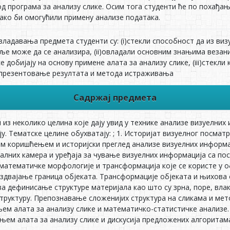
д програма за анализу слике. Осим тога студенти ће по похађањ
ако би омогућили примену анализе података.
владавања предмета студенти су: (i)стекли способност да из ви
аље може да се анализира, (ii)овладали основним знањима везан
е добијају на основу примене алата за анализу слике, (iii)стекл
 презентовање резултата и метода истраживања
Садржај предмета
 из неколико целина које дају увид у технике анализе визуелних
у. Тематске целине обухватају: ; 1. Историјат визуелног посмат
им коришћењем и историјски преглед анализе визуелних информа
лних камера и уређаја за чување визуелних информација са посе
математичке морфологије и трансформација које се користе у об
 издвајање граница објеката. Трансформације објеката и њихова
а дефинисање структуре материјала као што су зрна, поре, влак
структуру. Препознавање сложенијих структура на сликама и ме
ем алата за анализу слике и математичко-статистичке анализе. 
њем алата за анализу слике и дискусија предложених алгоритама