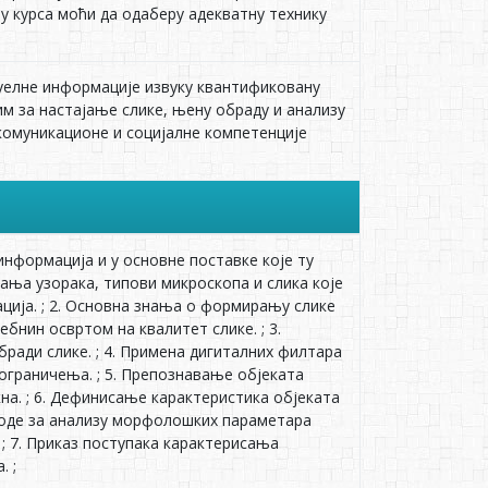
у курса моћи да одаберу адекватну технику
зуелне информације извуку квантификовану
им за настајање слике, њену обраду и анализу
и комуникационе и социјалне компетенције
 информација и у основне поставке које ту
рања узорака, типови микроскопа и слика које
ција. ; 2. Основна знања о формирању слике
бнин освртом на квалитет слике. ; 3.
ради слике. ; 4. Примена дигиталних филтара
 ограничења. ; 5. Препознавање објеката
на. ; 6. Дефинисање карактеристика објеката
тоде за анализу морфолошких параметара
; 7. Приказ поступака карактерисања
. ;