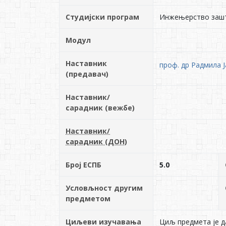
Студијски програм
Инжењерство зашт
Модул
Наставник
проф. др Радмила 
(предавач)
Наставник/
сарадник (вежбе)
Наставник/
сарадник (ДОН)
Број ЕСПБ
5.0
Условљност другим
предметом
Циљеви изучавања
Циљ предмета је д