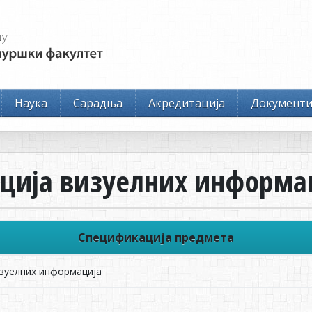
Наука
Сарадња
Акредитација
Документ
ација визуелних информа
Спецификација предмета
зуелних информација