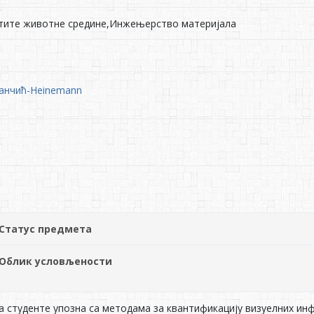
ите животне средине,Инжењерство материјала
Јанчић-Heinemann
Статус предмета
Облик условљености
а студенте упозна са методама за квантификацију визуелних ин