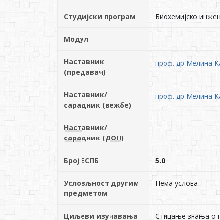
Студијски програм
Биохемијско инжењ
Модул
Наставник
проф. др Мелина К
(предавач)
Наставник/
проф. др Мелина К
сарадник (вежбе)
Наставник/
сарадник (ДОН)
Број ЕСПБ
5.0
Условљност другим
Нема услова
предметом
Циљеви изучавања
Стицање знања о п