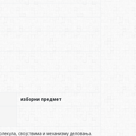
изборни предмет
лекула, својствима и механизму деловања.