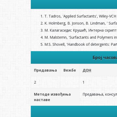
T. Tadros, 'Applied Surfactants', Wiley-V
K. Holmberg, B. Jonson, B. Lindman, ' Sur
М. Калагасидис Крушић, Интерна скрипт
M. Malstemn, 'Surfactants and Polymers in
М.S. Shovell, 'Handbook of detergents: Par
Број часо
Предавања
Вежбе
ДОН
2
1
Методе извођења
Предавања, консул
наставе