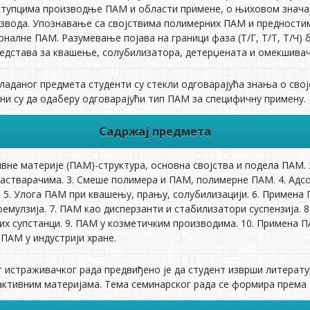
тупцима производње ПАМ и области примене, о њиховом значај
извода. Упознавање са својствима полимерних ПАМ и предности
оналне ПАМ. Разумевање појава на граници фаза (Т/Г, Т/Т, Т/Ч)
средстава за квашење, солубилизатора, детерџената и омекшивач
ладаног предмета студенти су стекли одговарајућа знања о сво
бни су да одаберу одговарајући тип ПАМ за специфичну примену.
Садржај предмета
ивне материје (ПАМ)-структура, основна својства и подела ПАМ.
растварачима. 3. Смеше полимера и ПАМ, полимерне ПАМ. 4. Ад
Ч. 5. Улога ПАМ при квашењу, прању, солубилизацији. 6. Примен
оемулзија. 7. ПАМ као дисперзанти и стабилизатори суспензија.
х супстанци. 9. ПАМ у козметичким производима. 10. Примена П
ПАМ у индустрији хране.
г истраживачког рада предвиђенo је да студент изврши литерату
активним материјама. Тема семинарског рада се формира према 