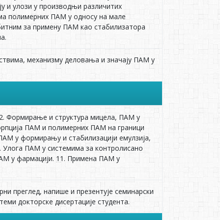
у и улози у производњи различитих
ма полимерних ПАМ у односу на мале
 битним за примену ПАМ као стабилизатора
а.
јствима, механизму деловања и значају ПАМ у
 2. Формирање и структура мицела, ПАМ у
сорпција ПАМ и полимерних ПАМ на граници
а ПАМ у формирању и стабилизацији емулзија,
 8. Улога ПАМ у системима за контролисано
АМ у фармацији. 11. Примена ПАМ у
рни преглед, напише и презентује семинарски
теми докторске дисертације студента.