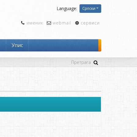
Language:
Српски
именик
webmail
сервиси
и
Упис