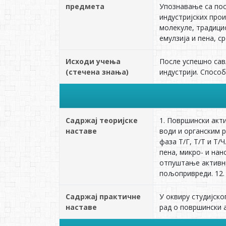
предмета
Упознавање са пос
индустријских про
молекуле, традици
емулзија и пена, 
Исходи учења
После успешно сав
(стечена знања)
индустрији. Спосо
Садржај теоријске
1. Површински акт
наставе
води и органским 
фаза Т/Г, Т/Т и Т/
пена, микро- и нан
отпуштање активни
пољопривреди. 12. 
Садржај практичне
У оквиру студијско
наставе
рад о површински 