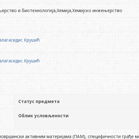
ерство и биотехнологија,Хемија,Хемијско инжењерство
алагасидис Крушић
алагасидис Крушић
Статус предмета
Облик условљености
овршински активним материјама (ПАМ), специфичности грађе мо