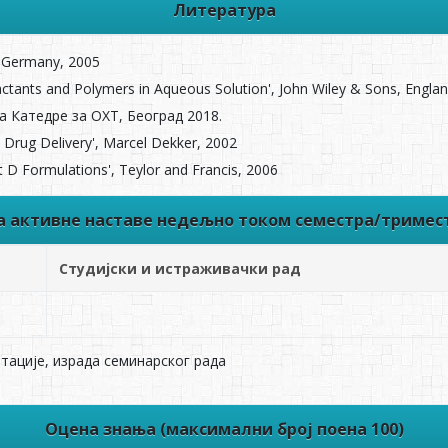
Литература
CH Germany, 2005
factants and Polymers in Aqueous Solution', John Wiley & Sons, Engla
а Катедре за ОХТ, Београд 2018.
 Drug Delivery', Marcel Dekker, 2002
t D Formulations', Teylor and Francis, 2006
ва активне наставе недељно током семестра/тримес
Студијски и истраживачки рад
тације, израда семинарског рада
Оцена знања (максимални број поена 100)