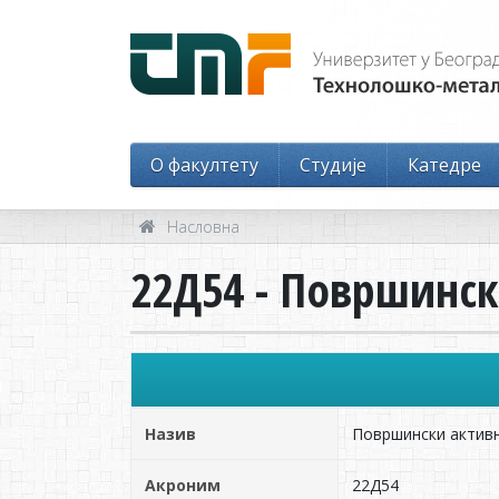
O факултету
Студије
Катедре
Насловна
22Д54 - Површинск
Назив
Површински активн
Акроним
22Д54