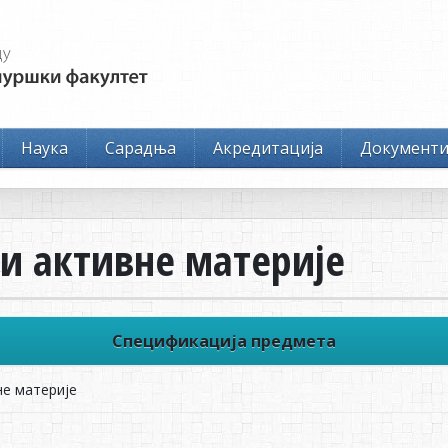
Наука
Сарадња
Акредитација
Документ
и активне материје
Спецификација предмета
е материје