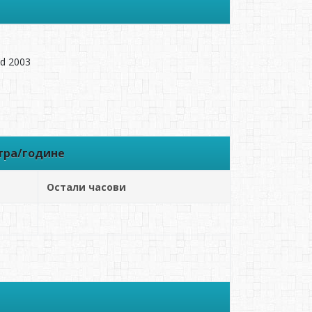
nd 2003
тра/године
Остали часови