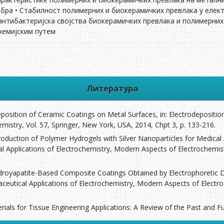
бра • Стабилност полимерних и биокерамичких превлака у елек
антибактеријска својства биокерамичких превлака и полимерних
хемијским путем
Литература
eposition of Ceramic Coatings on Metal Surfaces, in: Electrodepositi
mistry, Vol. 57, Springer, New York, USA, 2014, Chpt 3, p. 133-216.
roduction of Polymer Hydrogels with Silver Nanoparticles for Medica
l Applications of Electrochemistry, Modern Aspects of Electrochemist
droyapatite-Based Composite Coatings Obtained by Electrophoretic D
ceutical Applications of Electrochemistry, Modern Aspects of Electro
rials for Tissue Engineering Applications: A Review of the Past and Fu