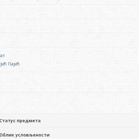
јат
јић Пајић
Статус предмета
Облик условљености