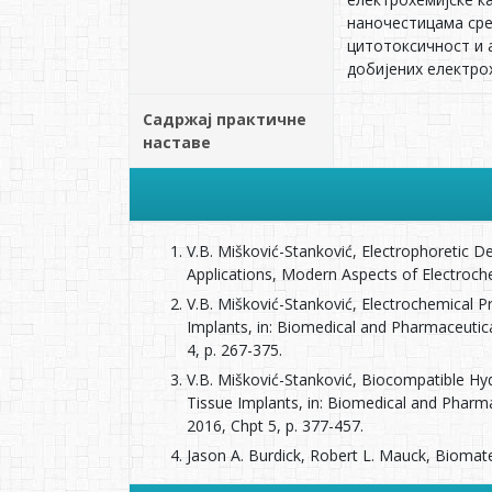
наночестицама сре
цитотоксичност и 
добијених електро
Садржај практичне
наставе
V.B. Mišković-Stanković, Electrophoretic D
Applications, Modern Aspects of Electroche
V.B. Mišković-Stanković, Electrochemical P
Implants, in: Biomedical and Pharmaceutica
4, p. 267-375.
V.B. Mišković-Stanković, Biocompatible Hy
Tissue Implants, in: Biomedical and Pharma
2016, Chpt 5, p. 377-457.
Jason A. Burdick, Robert L. Mauck, Biomate