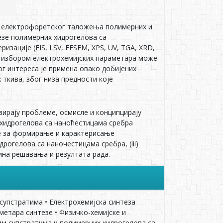
а електрофоретског таложења полимерних и
езе полимерних хидрогелова са
зације (EIS, LSV, FESEM, XPS, UV, TGA, XRD,
им избором електрохемијских параметара може
г интереса је примена овако добијених
ткива, због низа предности које
зирају проблеме, осмисле и конципцирају
хидрогелова са наноћестицама сребра
те за формирање и карактерисање
огелова са наночестицама сребра, (iii)
ина решавања и резултата рада.
упстратима • Електрохемијска синтеза
етара синтезе • Физичко-хемијске и
им супстратима и полимерних хидрогелова са