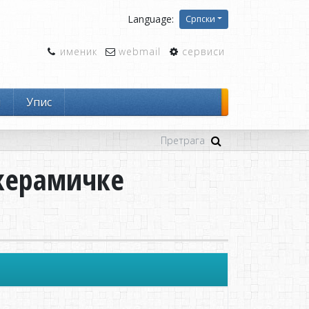
Language:
Српски
именик
webmail
сервиси
и
Упис
окерамичке