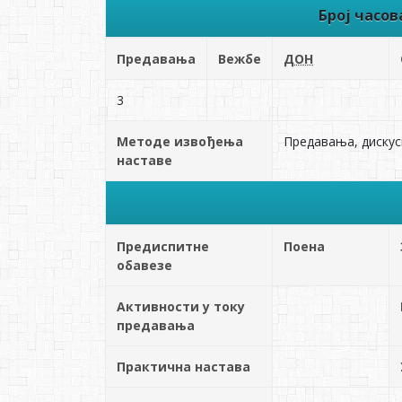
Број часо
Предавања
Вежбе
ДОН
3
Методе извођења
Предавања, дискуси
наставе
Предиспитне
Поена
обавезе
Активности у току
предавања
Практична настава