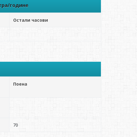
тра/године
Остали часови
Поена
70