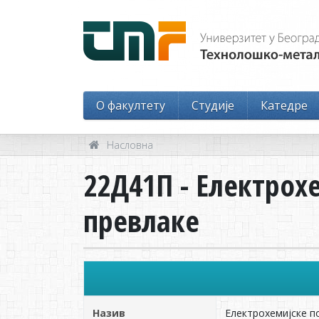
O факултету
Студије
Катедре
Насловна
22Д41П - Електро
превлаке
Назив
Електрохемијске п