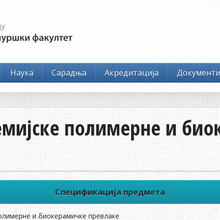
Наука
Сарадња
Акредитација
Документ
хемијске полимерне и би
Спецификација предмета
олимерне и биокерамичке превлаке