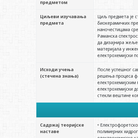
предметом
Циљеви изучавања
Циљ предмета је 
предмета
биокерамичких пре
наночестицама сре
Раманска спектрос
да дизајнира жеље
материјала у инже
електрохемијски п
Исходи учења
После успешног сав
(стечена знања)
решења процеса ф
електрохемијским 
електрохемијски до
стекли вештине ко
Садржај теоријске
• Електрофоретско
наставе
полимерних хидрог
електрохемијске к