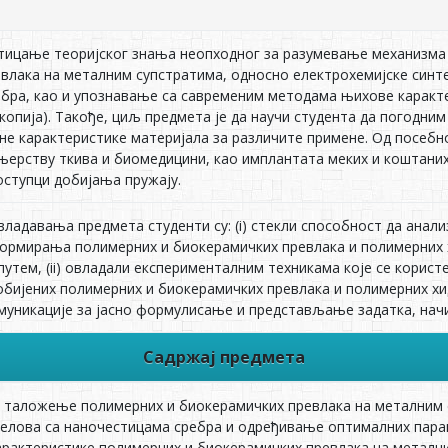
стицање теоријског знања неопходног за разумевање механизм
влака на металним супстратима, односно електрохемијске синт
бра, као и упознавање са савременим методама њихове карактери
копија). Такође, циљ предмета је да научи студента да погодн
не карактеристике материјала за различите примене. Од посебно
њерству ткива и биомедицини, као имплантата меких и коштаних 
оступци добијања пружају.
ладавања предмета студенти су: (i) стекли способност да анали
ормирања полимерних и биокерамичких превлака и полимерних 
путем, (ii) овладали експерименталним техникама које се корис
бијених полимерних и биокерамичких превлака и полимерних хидр
муникације за јасно формулисање и представљање задатка, нач
Садржај предмета
 таложење полимерних и биокерамичких превлака на металним с
елова са наночестицама сребра и одређивање оптималних парам
арактеристике полимерних и биокерамичких превлака на металн