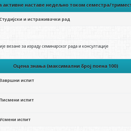
ва активне наставе недељно током семестра/тримес
Студијски и истраживачки рад
је везане за израду семинарског рада и консултације
Оцена знања (максимални број поена 100)
Завршни испит
Писмени испит
Усмени испит