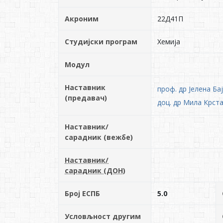
Акроним
22Д41П
Студијски програм
Хемија
Модул
Наставник
проф. др Јелена Ба
(предавач)
доц. др Мила Крста
Наставник/
сарадник (вежбе)
Наставник/
сарадник (ДОН)
Број ЕСПБ
5.0
Условљност другим