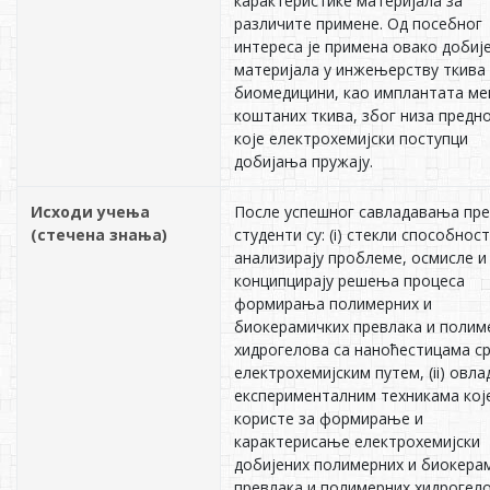
карактеристике материјала за
различите примене. Од посебног
интереса је примена овако добиј
материјала у инжењерству ткива
биомедицини, као имплантата ме
коштаних ткива, због низа предн
које електрохемијски поступци
добијања пружају.
Исходи учења
После успешног савладавања пр
(стечена знања)
студенти су: (i) стекли способност
анализирају проблеме, осмисле и
конципцирају решења процеса
формирања полимерних и
биокерамичких превлака и полим
хидрогелова са наноћестицама с
електрохемијским путем, (ii) овла
експерименталним техникама кој
користе за формирање и
карактерисање електрохемијски
добијених полимерних и биокера
превлака и полимерних хидрогело