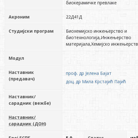
биокерамичке превлаке
Акроним
22Д41Д
Студијски програм
Биохемијско инжењерство и
биотехнологија,Инжењерство
материјала,Хемијско инжењерст
Модул
Наставник
проф. др Јелена Бајат
(предавач)
доц. др Мила Крстајић Пајић
Наставник/
сарадник (вежбе)
Наставник/
сарадник (ДОН)
Број ЕСПБ
5.0
Статус
из