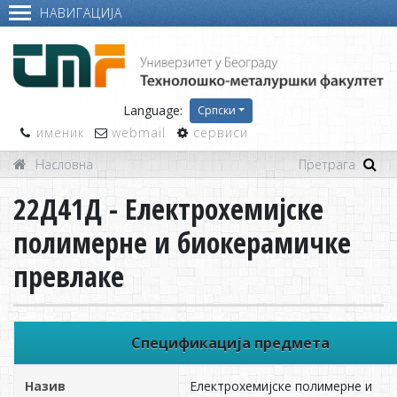
НАВИГАЦИЈА
Language:
Српски
именик
webmail
сервиси
Насловна
22Д41Д - Електрохемијске
полимерне и биокерамичке
превлаке
Спецификација предмета
Назив
Електрохемијске полимерне и