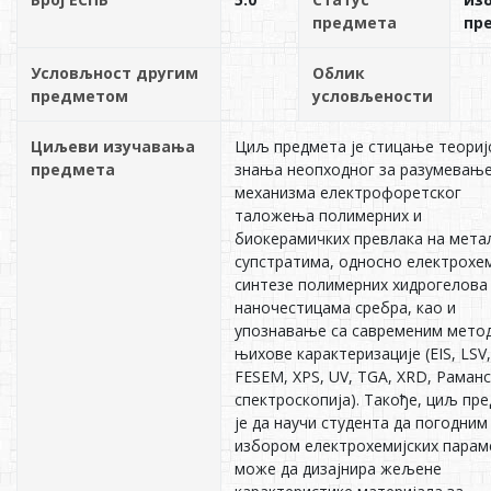
предмета
пр
Условљност другим
Облик
предметом
условљености
Циљеви изучавања
Циљ предмета је стицање теориј
предмета
знања неопходног за разумевањ
механизма електрофоретског
таложења полимерних и
биокерамичких превлака на мета
супстратима, односно електрохе
синтезе полимерних хидрогелова
наночестицама сребра, као и
упознавање са савременим мето
њихове карактеризације (EIS, LSV,
FESEM, XPS, UV, TGA, XRD, Раман
спектроскопија). Такође, циљ пр
је да научи студента да погодним
избором електрохемијских парам
може да дизајнира жељене