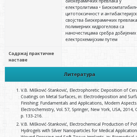
биокерамичких превлака у
електролитима • Биокомпатибилн
цитотоксичност и антибактеријс
својства биокерамичких превлака
полимерних хидрогелова са
наночестицама сребра добијених
електрохемијским путем
Садржај практичне
наставе
Литература
V.B. Mišković-Stanković, Electrophoretic Deposition of Ce
Coatings on Metal Surfaces, in: Electrodeposition and Surf
Finishing: Fundamentals and Applications, Modern Aspects
Electrochemistry, Vol. 57, Springer, New York, USA, 2014, 
p. 133-216.
V.B. Mišković-Stanković, Electrochemical Production of Po
Hydrogels with Silver Nanoparticles for Medical Applicatio
Wound Dressing and Soft Tissue Implants, in: Biomedical 