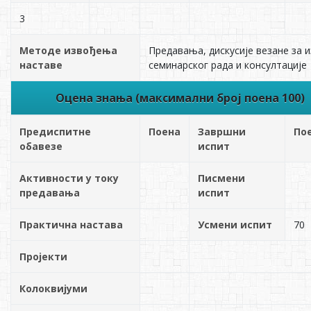
3
Методе извођења
Предавања, дискусије везане за 
наставе
семинарског рада и консултације
Оцена знања (максимални број поена 100)
Предиспитне
Поена
Завршни
По
обавезе
испит
Активности у току
Писмени
предавања
испит
Практична настава
Усмени испит
70
Пројекти
Колоквијуми