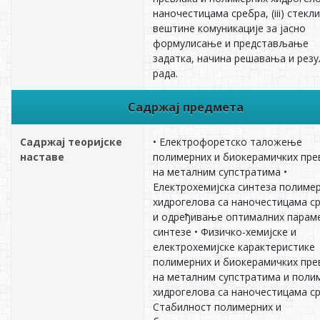
наночестицама сребра, (iii) стекли
вештине комуникације за јасно
формулисање и представљање
задатка, начина решавања и рез
рада.
Садржај предмета
Садржај теоријске
• Електрофоретско таложење
наставе
полимерних и биокерамичких пре
на металним супстратима •
Електрохемијска синтеза полиме
хидрогелова са наночестицама с
и одређивање оптималних парам
синтезе • Физичко-хемијске и
електрохемијске карактеристике
полимерних и биокерамичких пре
на металним супстратима и поли
хидрогелова са наночестицама ср
Стабилност полимерних и