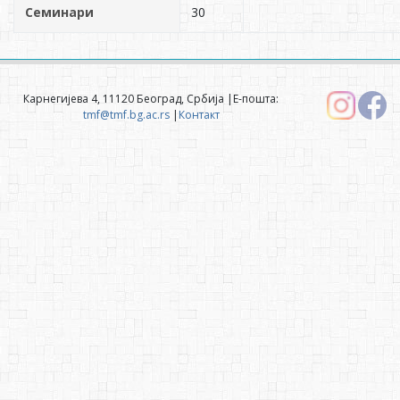
Семинари
30
Карнегијева 4, 11120 Београд, Србија |Е-пошта:
tmf@tmf.bg.ac.rs
|
Контакт