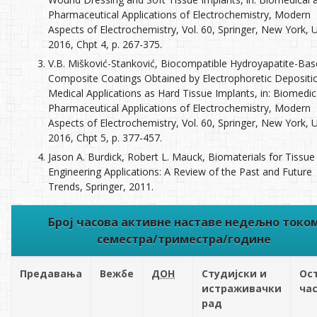
Pharmaceutical Applications of Electrochemistry, Modern
Aspects of Electrochemistry, Vol. 60, Springer, New York, 
2016, Chpt 4, p. 267-375.
V.B. Mišković-Stanković, Biocompatible Hydroyapatite-Ba
Composite Coatings Obtained by Electrophoretic Depositi
Medical Applications as Hard Tissue Implants, in: Biomedic
Pharmaceutical Applications of Electrochemistry, Modern
Aspects of Electrochemistry, Vol. 60, Springer, New York, 
2016, Chpt 5, p. 377-457.
Jason A. Burdick, Robert L. Mauck, Biomaterials for Tissue
Engineering Applications: A Review of the Past and Future
Trends, Springer, 2011.
Број часова активне наставе недељно токо
семестра/триместра/године
Предавања
Вежбе
ДОН
Студијски и
Ос
истраживачки
ча
рад