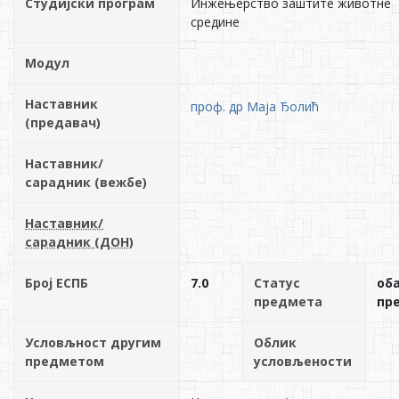
Студијски програм
Инжењерство заштите животне
средине
Модул
Наставник
проф. др Маја Ђолић
(предавач)
Наставник/
сарадник (вежбе)
Наставник/
сарадник (ДОН)
Број ЕСПБ
7.0
Статус
об
предмета
пр
Условљност другим
Облик
предметом
условљености