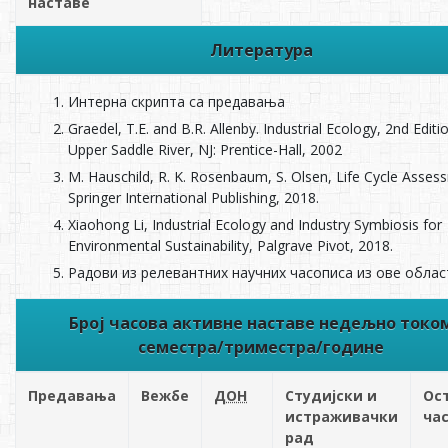
наставе
Литература
Интерна скрипта са предавања
Graedel, T.E. and B.R. Allenby. Industrial Ecology, 2nd Editi
Upper Saddle River, NJ: Prentice-Hall, 2002
M. Hauschild, R. K. Rosenbaum, S. Olsen, Life Cycle Asses
Springer International Publishing, 2018.
Xiaohong Li, Industrial Ecology and Industry Symbiosis for
Environmental Sustainability, Palgrave Pivot, 2018.
Радови из релевантних научних часописа из ове облас
Број часова активне наставе недељно токо
семестра/триместра/године
Предавања
Вежбе
ДОН
Студијски и
Ос
истраживачки
ча
рад