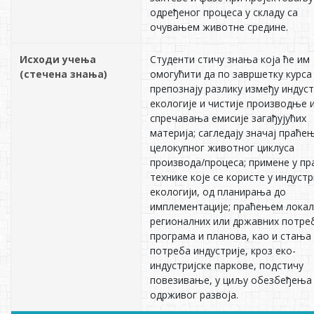
одређеног процеса у складу са
очувањем животне средине.
Исходи учења
Студенти стичу знања која ће им
(стечена знања)
омогућити да по завршетку курса
препознају разлику између индуст
екологије и чистије производње 
спречавања емисије загађујућих
материја; сагледају значај праће
целокупног животног циклуса
производа/процеса; примене у пр
технике које се користе у индустр
екологији, од планирања до
имплементације; праћењем локал
регионалних или државних потре
програма и планова, као и стања
потреба индустрије, кроз еко-
индустријске паркове, подстичу
повезивање, у циљу обезбеђења
одрживог развоја.