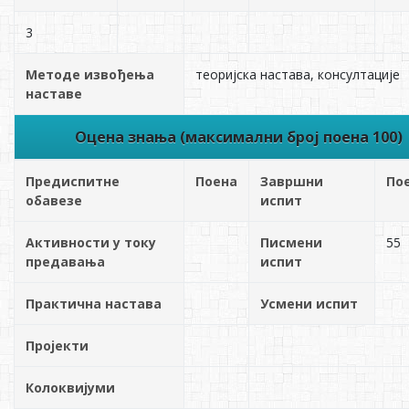
3
Методе извођења
теоријска настава, консултације
наставе
Оцена знања (максимални број поена 100)
Предиспитне
Поена
Завршни
По
обавезе
испит
Активности у току
Писмени
55
предавања
испит
Практична настава
Усмени испит
Пројекти
Колоквијуми