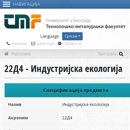
НАВИГАЦИЈА
Language:
Српски
именик
webmail
сервиси
Насловна
22Д4 - Индустријска екологија
Спецификација предмета
Назив
Индустријска екологија
Акроним
22Д4