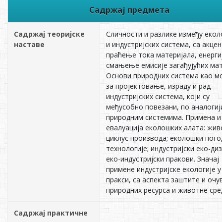
Садржај предмета
Садржај теоријске
Сличности и разлике између еко
наставе
и индустријских система, са акце
праћење тока материјала, енерги
смањење емисије загађујућих мат
Основи природних система као м
за пројектовање, израду и рад
индустријских система, који су
међусобно повезани, по аналогиј
природним системима. Примена и
евалуација еколошких алата: жив
циклус производа; еколошки пого
технологије; индустријски еко-диз
еко-индустријски пракови. Значај
примене индустријске екологије у
пракси, са аспекта заштите и оч
природних ресурса и животне сре
Садржај практичне