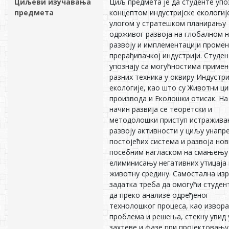
Циљеви изучавања
Циљ предмета је да студенте упо
предмета
концептом индустријске екологије
улогом у стратешком планирању
одрживог развоја на глобалном н
развоју и имплементацији промен
прерађивачкој индустрији. Студен
упознају са могућностима примен
разних техника у оквиру Индустри
екологије, као што су Животни ци
производа и Еколошки отисак. На
начин развија се теоретски и
методолошки приступ истражива
развоју активности у циљу унап
постојећих система и развоја нов
посебним нагласком на смањењу
елиминисању негативних утицаја 
животну средину. Самостална из
задатка треба да омогући студен
да преко анализе одређеног
технолошког процеса, као извора
проблема и решења, стекну увид 
захтеве и фазе при пројектовању