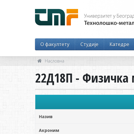
O факултету
Студије
Катедре
Насловна
22Д18П - Физичка 
Назив
Акроним