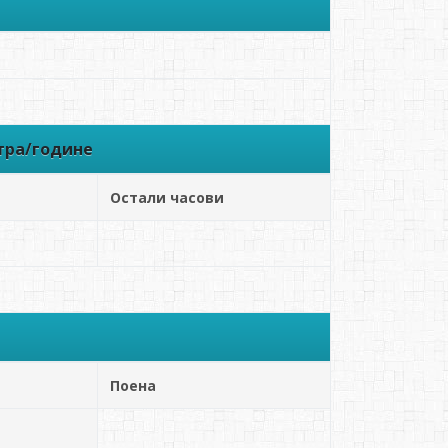
тра/године
Остали часови
Поена