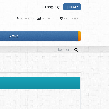
Language:
Српски
именик
webmail
сервиси
и
Упис