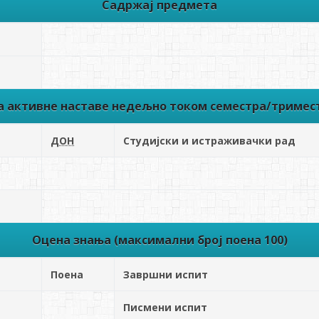
Садржај предмета
ва активне наставе недељно током семестра/тримес
ДОН
Студијски и истраживачки рад
Оцена знања (максимални број поена 100)
Поена
Завршни испит
Писмени испит