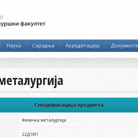
Наука
Сарадња
Акредитација
Документ
металургија
Спецификација предмета
Физичка металургија
22Д18П