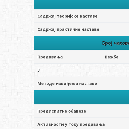
Садржај теоријске наставе
Садржај практичне наставе
Број часо
Предавања
Вежбе
3
Методе извођења наставе
Предиспитне обавезе
Активности у току предавања