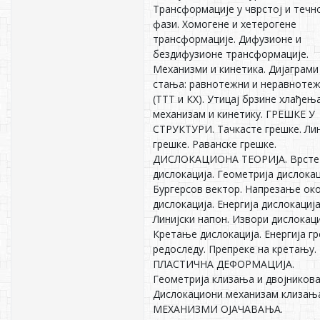
Трансформације у чврстој и течн
фази. Хомогене и хетерогене
трансформације. Дифузионе и
бездифузионе трансформације.
Механизми и кинетика. Дијаграми
стања: равнотежни и неравноте
(ТТТ и КХ). Утицај брзине хлађењ
механизам и кинетику. ГРЕШКЕ У
СТРУКТУРИ. Тачкасте грешке. Лин
грешке. Раванске грешке.
ДИСЛОКАЦИОНА ТЕОРИЈА. Врсте
дислокација. Геометрија дислокац
Бургерсов вектор. Напрезање ок
дислокација. Енергија дислокација
Линијски напон. Извори дислокаци
Кретање дислокација. Енергија гр
редоследу. Препреке на кретању.
ПЛАСТИЧНА ДЕФОРМАЦИЈА.
Геометрија клизања и двојников
Дислокациони механизам клизањ
МЕХАНИЗМИ ОЈАЧАВАЊА.