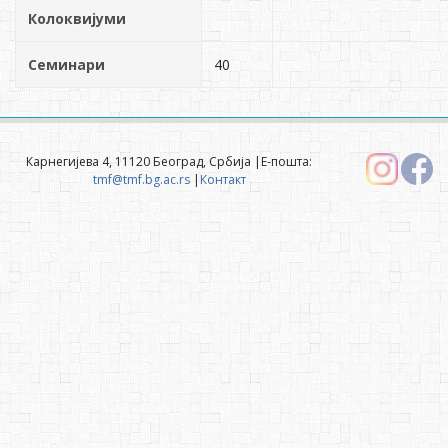
Колоквијуми
Семинари
40
Карнегијева 4, 11120 Београд, Србија |Е-пошта:
tmf@tmf.bg.ac.rs
|
Контакт