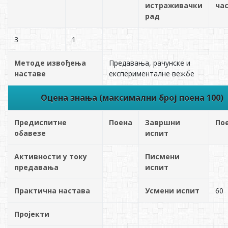
истраживачки
ча
рад
3
1
Методе извођења
Предавања, рачунске и
наставе
експерименталне вежбе
Оцена знања (максимални број поена 100)
Предиспитне
Поена
Завршни
По
обавезе
испит
Активности у току
Писмени
предавања
испит
Практична настава
Усмени испит
60
Пројекти