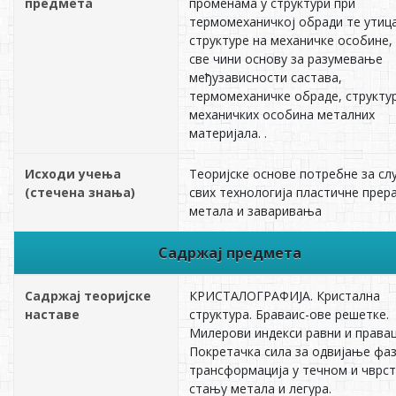
предмета
променама у структури при
термомеханичкој обради те утица
структуре на механичке особине,
све чини основу за разумевање
међузависности састава,
термомеханичке обраде, структу
механичких особина металних
материјала. .
Исходи учења
Теоријске основе потребне за с
(стечена знања)
свих технологија пластичне прер
метала и заваривања
Садржај предмета
Садржај теоријске
КРИСТАЛОГРАФИЈА. Кристална
наставе
структура. Браваис-ове решетке.
Милерови индекси равни и правац
Покретачка сила за одвијање фа
трансформација у течном и чврс
стању метала и легура.