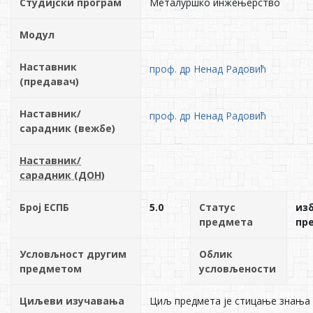
Студијски програм
Металуршко инжењерство
Модул
Наставник
проф. др Ненад Радовић
(предавач)
Наставник/
проф. др Ненад Радовић
сарадник (вежбе)
Наставник/
сарадник (ДОН)
Број ЕСПБ
5.0
Статус
из
предмета
пр
Условљност другим
Облик
предметом
условљености
Циљеви изучавања
Циљ предмета је стицање знања