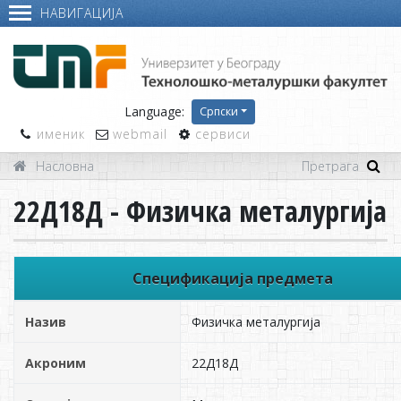
НАВИГАЦИЈА
Language:
Српски
именик
webmail
сервиси
Насловна
22Д18Д - Физичка металургија
Спецификација предмета
Назив
Физичка металургија
Акроним
22Д18Д