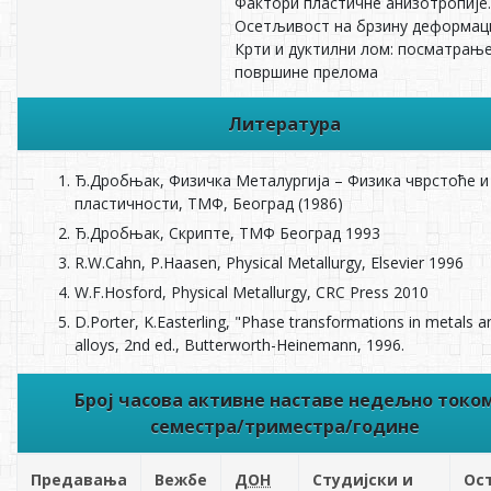
Фактори пластичне анизотропије.
Осетљивост на брзину деформаци
Крти и дуктилни лом: посматрањ
површине прелома
Литература
Ђ.Дробњак, Физичка Металургија – Физика чврстоће и
пластичности, ТМФ, Београд (1986)
Ђ.Дробњак, Скрипте, ТМФ Београд 1993
R.W.Cahn, P.Haasen, Physical Metallurgy, Elsevier 1996
W.F.Hosford, Physical Metallurgy, CRC Press 2010
D.Porter, K.Easterling, "Phase transformations in metals a
alloys, 2nd ed., Butterworth-Heinemann, 1996.
Број часова активне наставе недељно токо
семестра/триместра/године
Предавања
Вежбе
ДОН
Студијски и
Ос