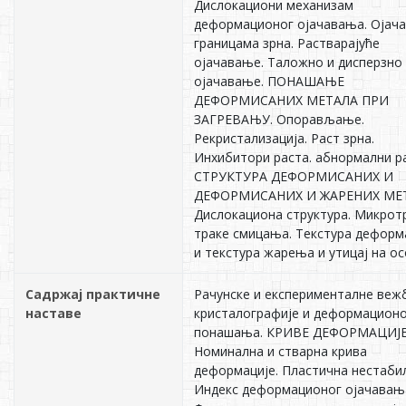
Дислокациони механизам
деформационог ојачавања. Ојач
границама зрна. Растварајуће
ојачавање. Таложно и дисперзно
ојачавање. ПОНАШАЊЕ
ДЕФОРМИСАНИХ МЕТАЛА ПРИ
ЗАГРЕВАЊУ. Опорављање.
Рекристализација. Раст зрна.
Инхибитори раста. абнормални ра
СТРУКТУРА ДЕФОРМИСАНИХ И
ДЕФОРМИСАНИХ И ЖАРЕНИХ МЕТ
Дислокациона структура. Микрот
траке смицања. Текстура деформ
и текстура жарења и утицај на ос
Садржај практичне
Рачунске и експерименталне веж
наставе
кристалографије и деформацион
понашања. КРИВЕ ДЕФОРМАЦИЈЕ
Номинална и стварна крива
деформације. Пластична нестаби
Индекс деформационог ојачавањ