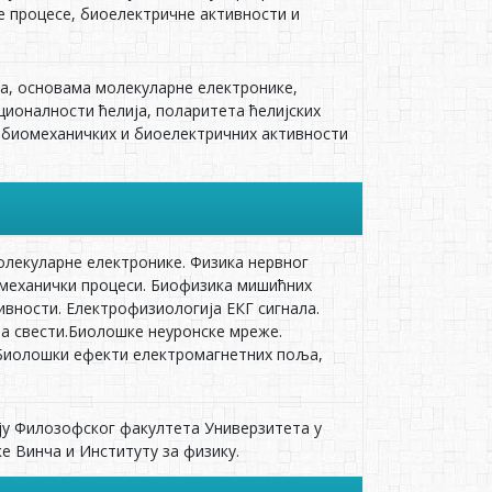
е процесе, биоелектричне активности и
а, основама молекуларне електронике,
ионалности ћелија, поларитета ћелијских
 биомеханичких и биоелектричних активности
лекуларне електронике. Физика нервног
омеханички процеси. Биофизика мишићних
ивности. Електрофизиологија ЕКГ сигнала.
а свести.Биолошке неуронске мреже.
 Биолошки ефекти електромагнетних поља,
ју Филозофског факултета Универзитета у
е Винча и Институту за физику.