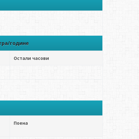
тра/године
Остали часови
Поена