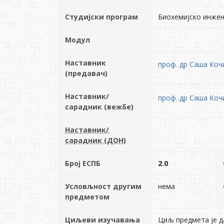
Студијски програм
Биохемијско инже
Модул
Наставник
проф. др Саша Коч
(предавач)
Наставник/
проф. др Саша Коч
сарадник (вежбе)
Наставник/
сарадник (ДОН)
Број ЕСПБ
2.0
Условљност другим
нема
предметом
Циљеви изучавања
Циљ предмета је д