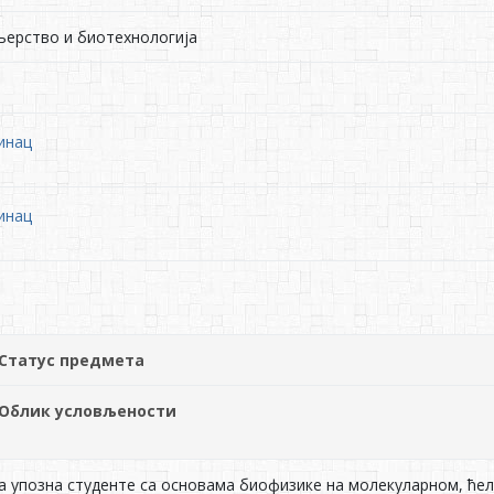
њерство и биотехнологија
инац
инац
Статус предмета
Облик условљености
а упозна студенте са основама биофизике на молекуларном, ћел