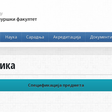
Наука
Сарадња
Акредитација
Документ
зика
Спецификација предмета