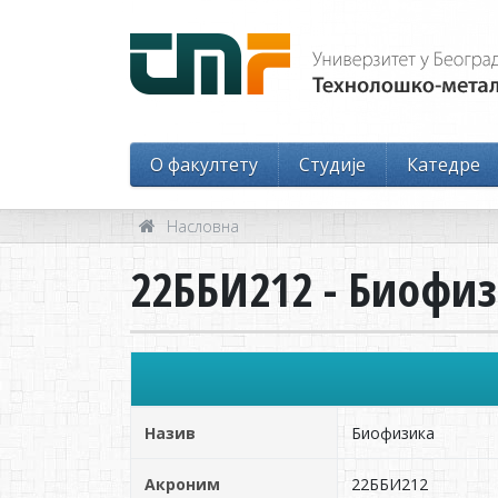
O факултету
Студије
Катедре
Насловна
22ББИ212 - Биофи
Назив
Биофизика
Акроним
22ББИ212