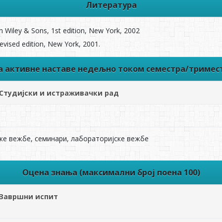
Литература
ohn Wiley & Sons, 1st edition, New York, 2002
revised edition, New York, 2001.
ва активне наставе недељно током семестра/тримес
Студијски и истраживачки рад
ке вежбе, семинари, лабораторијске вежбе
Оцена знања (максимални број поена 100)
Завршни испит