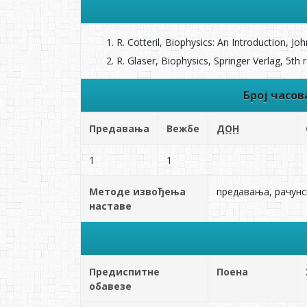
R. Cotteril, Biophysics: An Introduction, J
R. Glaser, Biophysics, Springer Verlag, 5th 
Број часо
Предавања
Вежбе
ДОН
1
1
Методе извођења
предавања, рачунс
наставе
Предиспитне
Поена
обавезе