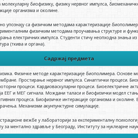
 молекуларну биофизику, физику нервног импулса, биомеханичк
кције организма и околине.
но упознају са физичким методама карактеризације биополимер
ерименталним физичким методама проучавања структуре и функц
рања електричних импулса. Студенти стичу неопходна знања из
тура (ткива и органа).
Садржај предмета
зика. Физичке методе карактеризације биополимера. Основе мо
ембране. Простирање нервног импулса. Синаптички процеси. Би
моторни процеси. Кардиоваскуларни процеси. Биоелектричне акт
а ЕЕГ и МЕГ сигнала. Мождани таласи и биофизички модел стањ
ивних процеса. Биофизичке интеракције организма и околине.
 зрачења. Механизми акунпунктурне симулације.
страционе вежбе у лабораторији за експерименталну психологи
у за ментално здравље у Београду, Институту за нуклеарне наук