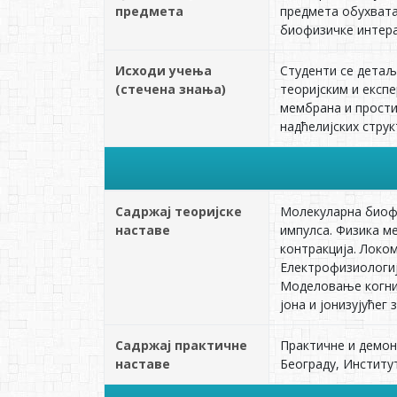
предмета
предмета обухвата
биофизичке интера
Исходи учења
Студенти се детаљ
(стечена знања)
теоријским и експ
мембрана и прости
надћелијских струк
Садржај теоријске
Молекуларна биофи
наставе
импулса. Физика м
контракција. Локо
Електрофизиологиј
Моделовање когнит
јона и јонизујућег
Садржај практичне
Практичне и демон
наставе
Београду, Институт