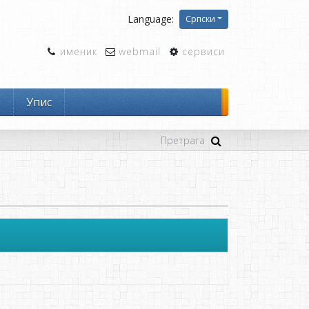
Language:
Српски
именик
webmail
сервиси
и
Упис