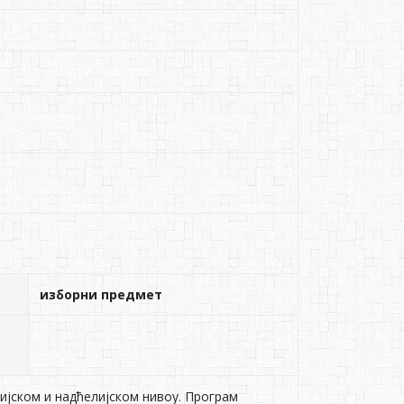
изборни предмет
ијском и надћелијском нивоу. Програм