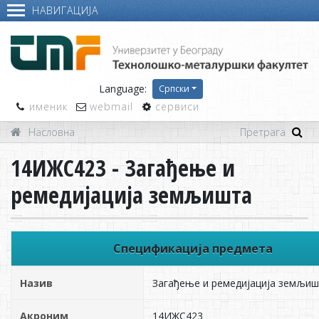
НАВИГАЦИЈА
Language:
Српски
именик
webmail
сервиси
Насловна
14ИЖС423 - Загађење и
ремедијација земљишта
Спецификација предмета
Назив
Загађење и ремедијација земљи
Акроним
14ИЖС423