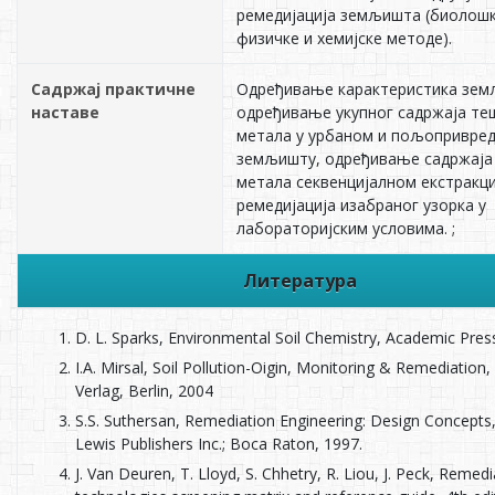
ремедијација земљишта (биолошк
физичке и хемијске методе).
Садржај практичне
Одређивање карактеристика зем
наставе
одређивање укупног садржаја те
метала у урбаном и пољопривре
земљишту, одређивање садржаја
метала секвенцијалном екстракци
ремедијација изабраног узорка у
лабораторијским условима. ;
Литература
D. L. Sparks, Environmental Soil Chemistry, Academic Pres
I.A. Mirsal, Soil Pollution-Oigin, Monitoring & Remediation,
Verlag, Berlin, 2004
S.S. Suthersan, Remediation Engineering: Design Concepts
Lewis Publishers Inc.; Boca Raton, 1997.
J. Van Deuren, T. Lloyd, S. Chhetry, R. Liou, J. Peck, Remedi