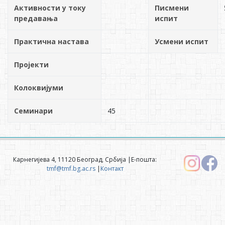
Активности у току
Писмени
предавања
испит
Практична настава
Усмени испит
Пројекти
Колоквијуми
Семинари
45
Карнегијева 4, 11120 Београд, Србија |Е-пошта:
tmf@tmf.bg.ac.rs
|
Контакт