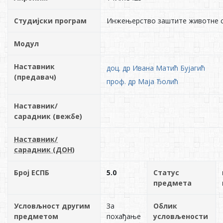
Студијски програм
Инжењерство заштите животне 
Модул
Наставник
доц. др Ивана Матић Бујагић
(предавач)
проф. др Маја Ђолић
Наставник/
сарадник (вежбе)
Наставник/
сарадник (ДОН)
Број ЕСПБ
5.0
Статус
предмета
Условљност другим
За
Облик
предметом
похађање
условљености