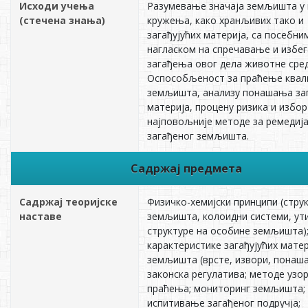
Исходи учења
Разумевање значаја земљишта у 
(стечена знања)
кружења, како хранљивих тако и
загађујућих материја, са посебни
нагласком на спречавање и избе
загађења овог дела животне сред
Оспособљеност за праћење квал
земљишта, анализу понашања заг
материја, процену ризика и избор
најповољније методе за ремедија
загађеног земљишта.
Садржај предмета
Садржај теоријске
Физичко-хемијски принципи (стру
наставе
земљишта, колоидни системи, ут
структуре на особине земљишта)
карактеристике загађујућих мате
земљишта (врсте, извори, понаш
законска регулатива; методе узо
праћења; мониторинг земљишта;
испитивање загађеног подручја;