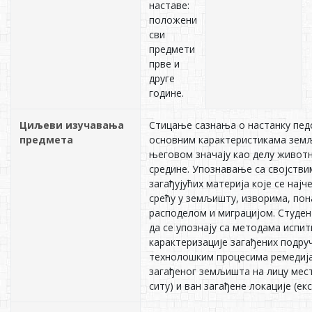
наставе:
положени
сви
предмети
прве и
друге
године.
Циљеви изучавања
Стицање сазнања о настанку пед
предмета
основним карактеристикама зем
његовом значају као делу живот
средине. Упознавање са својстви
загађујућих материја које се најч
срећу у земљишту, изворима, по
расподелом и миграцијом. Студен
да се упознају са методама испи
карактеризације загађених подруч
технолошким процесима ремедија
загађеног земљишта на лицу мест
ситу) и ван загађене локације (екс