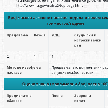
technologies screening matrix and reference guide, 4th edi
http://www.frtr.gov/matrix2/top_page.html.
Број часова активне наставе недељно током се
триместра/године
Предавања
Вежбе
ДОН
Студијски и
истраживачки
рад
2
1
1
Методе извођења
Предавања, експериментални рад
наставе
рачунске вежбе, тестови
Оцена знања (максимални број поена 100
Предиспитне
Поена
Завршни
обавезе
испит