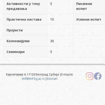
Активности у току
5
Писмени
предавања
испит
Практична настава
10
Усмени испит
Пројекти
Колоквијуми
30
Семинари
5
Карнегијева 4, 11120 Београд, Србија |Е-пошта:
tmf@tmf.bg.ac.rs
|
Контакт