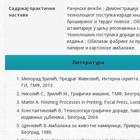
Садржај практичне
Рачунске вежбе. ; Демонстрација
наставе
технолошког поступка израде књ
брошираног и тврдог повеза. ; О
штампарије у циљу упознавања с
технолошких поступака дораде 
издања. ; Обилазак фабрике за 
папирне и картонске амбалаже.
Литература
Милорад Зрилић, Предраг Живковић, Интерна скрипта 
ГИ, ТМФ, 2013.
Николић С., Зрилић М., Графичке машине, ТMФ, Београд
Martin A. Finishing Processes in Printing, Focal Press, Lon
Константиновић В, Технологија графичке дораде, Заво
издавање уџбеника , Београд, 2004.
Црнчевић В.:Амбалажа за животне намирнице, Привред
Београд, 1980.