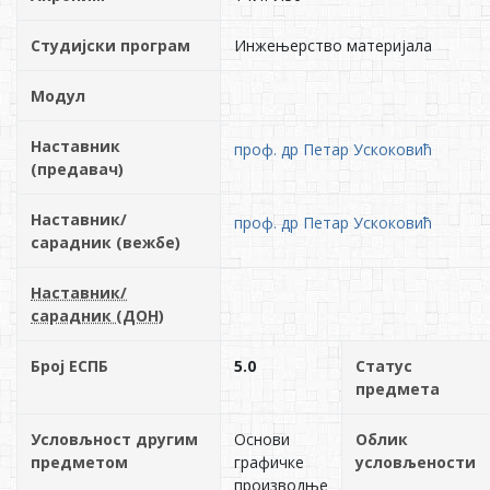
Студијски програм
Инжењерство материјала
Модул
Наставник
проф. др Петар Ускоковић
(предавач)
Наставник/
проф. др Петар Ускоковић
сарадник (вежбе)
Наставник/
сарадник (ДОН)
Број ЕСПБ
5.0
Статус
предмета
Условљност другим
Основи
Облик
предметом
графичке
условљености
производње