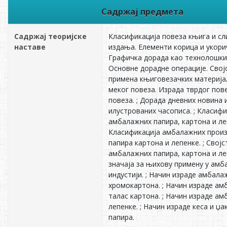
Садржај предмета
Садржај теоријске
Класификација повеза књига и сл
наставе
издања. Елементи корица и укорич
Графичка дорада као технолошки
Основне дорадне операције. Свој
примена књиговезачких материјал
меког повеза. Израда тврдог пов
повеза. ; Дорада дневних новина 
илустрованих часописа. ; Класифи
амбалажних папира, картона и ле
Класификација амбалажних прои
папира картона и лепенке. ; Својс
амбалажних папира, картона и ле
значаја за њихову примену у амб
индустији. ; Начин израде амбала
хромокартона. ; Начин израде ам
талас картона. ; Начин израде а
лепенке. ; Начин израде кеса и џа
папира.