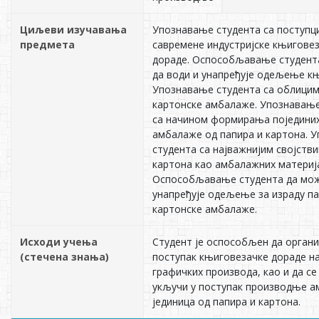
Циљеви изучавања
Упознавање студента са поступц
предмета
савремене индустријске књигове
дораде. Оспособљавање студент
да води и унапређује одељење к
Упознавање студента са облицим
картонске амбалаже. Упознавање
са начином формирања поједини
амбалаже од папира и картона. 
студента са најважнијим својств
картона као амбалажних материј
Оспособљавање студента да мож
унапређује одељење за израду па
картонске амбалаже.
Исходи учења
Студент је оспособљен да органи
(стечена знања)
поступак књиговезачке дораде н
графичких производа, као и да се
укључи у поступак производње 
јединица од папира и картона.