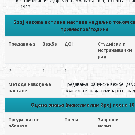
Стричевић Н.: Сувремена амбалажа I и II, Школска књиг
1982.
Број часова активне наставе недељно током с
триместра/године
Предавања
Вежбе
ДОН
Студијски и
истраживачки
рад
2
1
1
Методе извођења
Предавања, рачунске вежбе, дем
наставе
обавезна израда семинарског ра
Оцена знања (максимални број поена 10
Предиспитне
Поена
Завршни
обавезе
испит