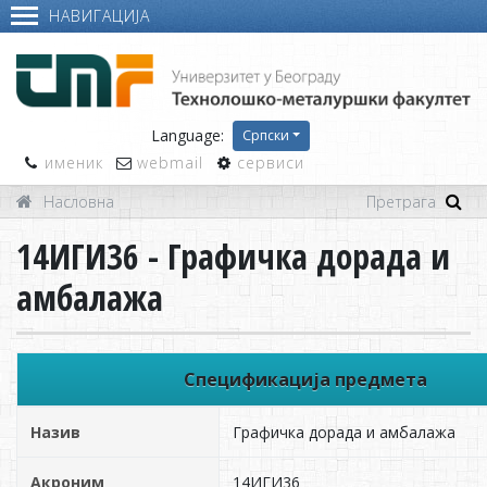
НАВИГАЦИЈА
Language:
Српски
именик
webmail
сервиси
Насловна
14ИГИ36 - Графичка дорада и
амбалажа
Спецификација предмета
Назив
Графичка дорада и амбалажа
Акроним
14ИГИ36