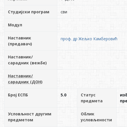
Студијски програм
сви
Модул
Наставник
проф. др Жељко Камберовић
(предавач)
Наставник/
сарадник (вежбе)
Наставник/
сарадник (ДОН)
Број ЕСПБ
5.0
Статус
из
предмета
пр
Условљност другим
Облик
предметом
условљености