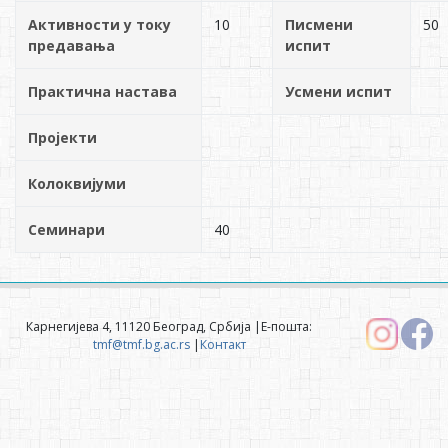
Активности у току
10
Писмени
50
предавања
испит
Практична настава
Усмени испит
Пројекти
Колоквијуми
Семинари
40
Карнегијева 4, 11120 Београд, Србија |Е-пошта:
tmf@tmf.bg.ac.rs
|
Контакт