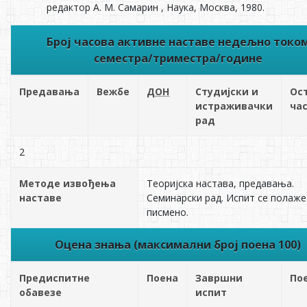
редактор А. М. Самарин , Наука, Москва, 1980.
Број часова активне наставе недељно токо
семестра/триместра/године
Предавања
Вежбе
ДОН
Студијски и
Ос
истраживачки
ча
рад
2
Методе извођења
Теоријска настава, предавања.
наставе
Семинарски рад. Испит се полаже
писмено.
Оцена знања (максимални број поена 100)
Предиспитне
Поена
Завршни
По
обавезе
испит