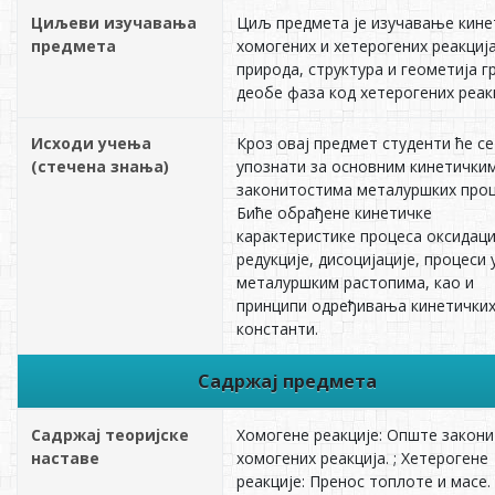
Циљеви изучавања
Циљ предмета је изучавање кине
предмета
хомогених и хетерогених реакција
природа, структура и геометија г
деобе фаза код хетерогених реакц
Исходи учења
Кроз овај предмет студенти ће се
(стечена знања)
упознати за основним кинетички
законитостима металуршких проц
Биће обрађене кинетичке
карактеристике процеса оксидаци
редукције, дисоцијације, процеси 
металуршким растопима, као и
принципи одређивања кинетички
константи.
Садржај предмета
Садржај теоријске
Хомогене реакцијe: Опште закон
наставе
хомогених реакција. ; Хетерогене
реакције: Пренос топлоте и масе.