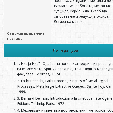
процеса: Oксидације метала и лег
Pазлагање карбоната, металних
сулфида, карбонила и карбидa;
сагоревање и редукција оксида.
Легирања метала. ;
Садржај практичне
наставе
Литература
1. Илија Илић, Одабрана поглавља теорије и прорачун
кинетике металуршких реакција, Технолошко-металур
факултет, Београд, 1974.
2. Fathi Habashi, Fathi Habashi, Kinetics of Metallurgical
Processes, Métallurgie Extractive Québec, Sainte-Foy, Can
1999..
3. Bernard Delmon, Introduction à la cinétique hétérogène
Editions Techniq, Paris, 1972
4. Механизам и кинетика востановления металлов, сб