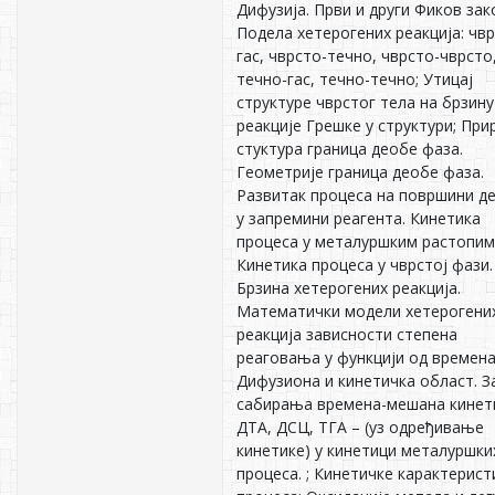
Дифузија. Први и други Фиков зак
Подела хетерогених реакција: чвр
гас, чврсто-течно, чврсто-чврсто
течно-гас, течно-течно; Утицај
структуре чврстог тела на брзину
реакције Грешке у структури; При
стуктура граница деобе фаза.
Геометрије граница деобе фаза.
Развитак процеса на површини д
у запремини реагента. Кинетика
процеса у металуршким растопим
Кинетика процеса у чврстој фази.
Брзина хетерогених реакција.
Математички модели хетерогени
реакција зависности степена
реаговања у функцији од времена
Дифузиона и кинетичка област. З
сабирања времена-мешана кинет
ДТА, ДСЦ, ТГА – (уз одређивање
кинетике) у кинетици металуршки
процеса. ; Кинетичке карактерист