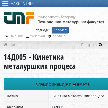
НАВИГАЦИЈА
Language:
Српски
именик
webmail
сервиси
Насловна
14Д005 - Кинетика
металуршких процеса
Спецификација предмета
Назив
Кинетика металуршких процеса
Акроним
14Д005