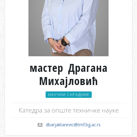
мастер Драгана
Михајловић
НАУЧНИ САРАДНИК
Катедра за опште техничке науке
dbarjaktarevic@tmf.bg.ac.rs