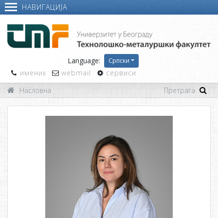
НАВИГАЦИЈА
Language:
Српски
именик
webmail
сервиси
Насловна