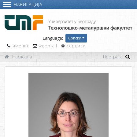
НАВИГАЦИЈА
Language:
Српски
именик
webmail
сервиси
Насловна