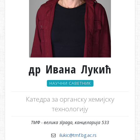
др Ивана Лукић
НАУЧНИ САВЕТНИК
Катедра за органску хемијску
технологију
ТМФ - велика зграда, канцеларија 533
ilukic@tmf.bg.ac.rs