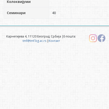
Колоквијуми
Семинари
40
Карнегијева 4, 11120 Београд, Србија |Е-пошта:
tmf@tmf.bg.ac.rs
|
Контакт