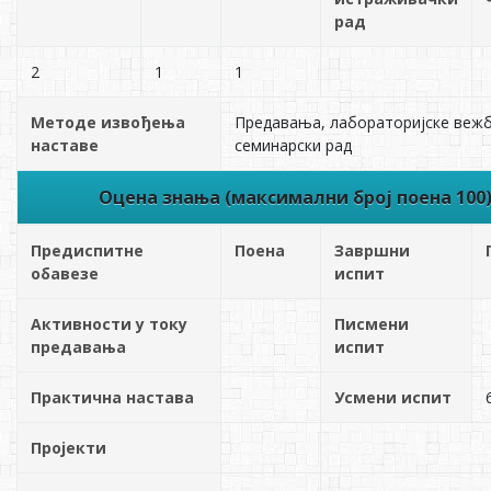
рад
2
1
1
Методе извођења
Предавања, лабораторијске вежб
наставе
семинарски рад
Оцена знања (максимални број поена 100
Предиспитне
Поена
Завршни
обавезе
испит
Активности у току
Писмени
предавања
испит
Практична настава
Усмени испит
Пројекти