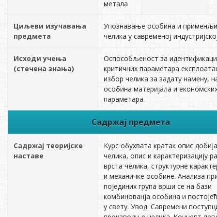
метала
Циљеви изучавања
Упознавање особина и применљ
предмета
челика у савременој индустријско
Исходи учења
Оспособљеност за идентификаци
(стечена знања)
критичних параметара експлоатац
избор челика за задату намену, н
особина материјала и економски
параметара.
Садржај предмета
Садржај теоријске
Курс обухвата кратак опис добиј
наставе
челика, опис и карактеризацију р
врста челика, структурне каракт
и механичке особине. Анализа пр
појединих група врши се на бази
комбинованја особина и постојећ
у свету. Увод. Савремени поступц
производње челика. Концепт лег