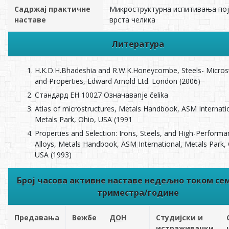
Садржај практичне
Микроструктурна испитивања по
наставе
врста челика
Литература
H.K.D.H.Bhadeshia and R.W.K.Honeycombe, Steels- Micros
and Properties, Edward Arnold Ltd. London (2006)
Стандард ЕН 10027 Означаваnje čelika
Atlas of microstructures, Metals Handbook, ASM Internati
Metals Park, Ohio, USA (1991
Properties and Selection: Irons, Steels, and High-Perform
Alloys, Metals Handbook, ASM International, Metals Park, 
USA (1993)
Број часова активне наставе недељно током се
триместра/године
Предавања
Вежбе
ДОН
Студијски и
истраживачки