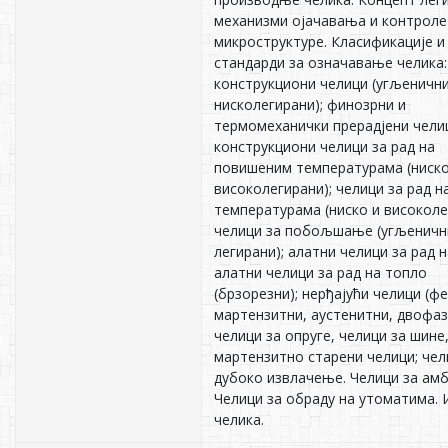
механизми ојачавања и контроле
микроструктуре. Класификације и
стандарди за означавање челика:
конструкциони челици (угљенични
нисколегирани); финозрни и
термомеханички прерадјени чели
конструкциони челици за рад на
повишеним температурама (ниско
високолегирани); челици за рад н
температурама (ниско и високоле
челици за побољшање (угљеничн
легирани); алатни челици за рад н
алатни челици за рад на топло
(брзорезни); нерђајући челици (ф
мартензитни, аустенитни, двофаз
челици за опруге, челици за шине
мартензитно старени челици; чел
дубоко извлачење. Челици за ам
Челици за обраду на утоматима.
челика.