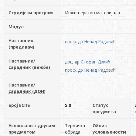
Студијски програм
Инжењерство материјала
Модул
Наставник
проф. др Ненад Радовић
(предавач)
Наставник/
доц. др Стефан Дикић
сарадник (вежбе)
проф. др Ненад Радовић
Наставник/
сарадник (ДОН)
Број ЕСПБ
5.0
Статус
предмета
Условљност другим
Термичка
Облик
предметом
обрада
условљености