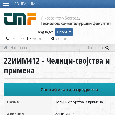
НАВИГАЦИЈА
Language:
Српски
именик
webmail
сервиси
Насловна
22ИИМ412 - Челици-својства и
примена
Спецификација предмета
Назив
Челици-својства и примена
Акроним
22ИИМ412