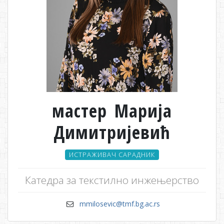
мастер Марија
Димитријевић
ИСТРАЖИВАЧ САРАДНИК
Катедра за текстилно инжењерство
mmilosevic@tmf.bg.ac.rs