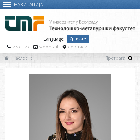
НАВИГАЦИЈА
Language:
Српски
именик
webmail
сервиси
Насловна