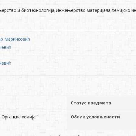
њерство и биотехнологија,Инжењерство материјала,Хемијско 
ар Маринковић
кчевић
кчевић
Статус предмета
 Органска хемија 1
Облик условљености