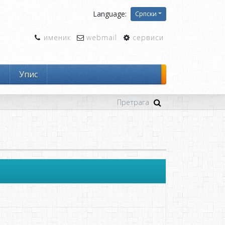
Language:
Српски
именик
webmail
сервиси
и
Упис