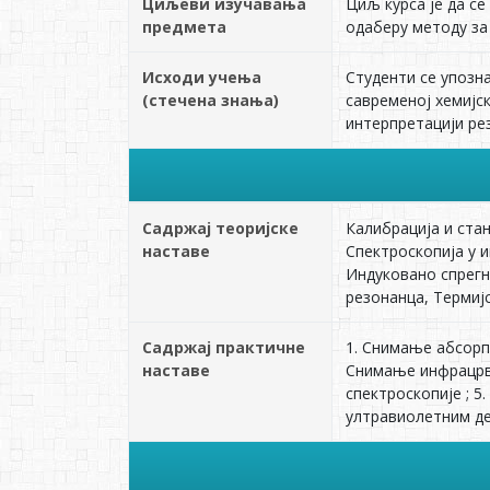
Циљеви изучавања
Циљ курса је да с
предмета
одаберу методу за
Исходи учења
Студенти се упозна
(стечена знања)
савременој хемијск
интерпретацији ре
Садржај теоријске
Калибрација и ста
наставе
Спектроскопија у 
Индуковано спрегн
резонанца, Термиј
Садржај практичне
1. Снимање абсорп
наставе
Снимање инфрацрве
спектроскопије ; 
ултравиолетним де