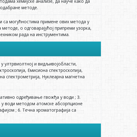
тодама хемијске анализе, да науче како да
 одабране методе.
о и са могућностима примене ових метода у
а методе, о одговарајућој припреми узорка,
техником рада на инструментима.
 у ултрвиолтној и видљивојобласти,
ктроскопија, Емисиона спектроскопија,
на спектрометрија, Нуклеарна магнетна
ативно одређивање гвожђа у води ; 3.
а у води методом атомске абсорпционе
фијом ; 6. Течна хроматографија са