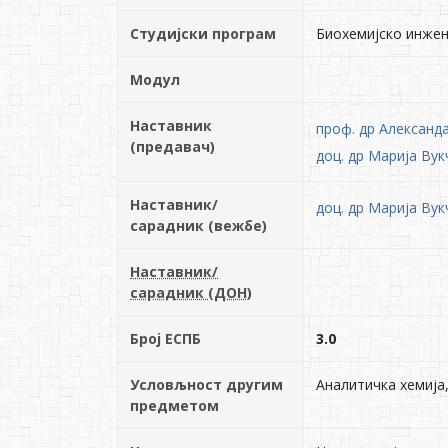
Студијски програм
Биохемијско инже
Модул
Наставник
проф. др Александ
(предавач)
доц. др Марија Ву
Наставник/
доц. др Марија Ву
сарадник (вежбе)
Наставник/
сарадник (ДОН)
Број ЕСПБ
3.0
Условљност другим
Аналитичка хемија,
предметом