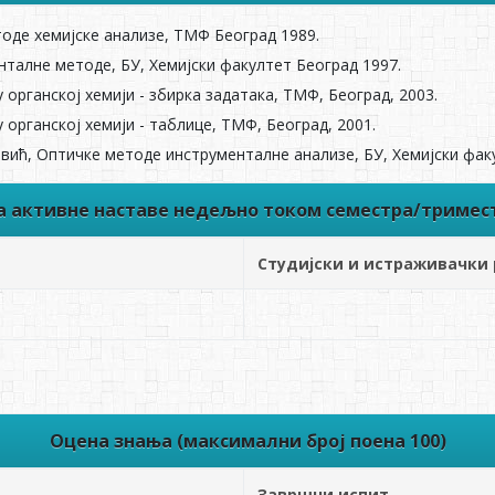
тоде хемијске анализе, TMФ Београд 1989.
талне методе, БУ, Хемијски факултет Београд 1997.
органској хемији - збирка задатака, TMФ, Београд, 2003.
органској хемији - таблице, TMФ, Београд, 2001.
евић, Оптичке методе инструменталне анализе, БУ, Хемијски фак
ва активне наставе недељно током семестра/тримес
Студијски и истраживачки
Оцена знања (максимални број поена 100)
Завршни испит