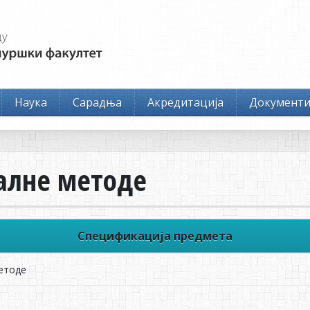
Наука
Сарадња
Акредитација
Документ
алне методе
Спецификација предмета
етоде