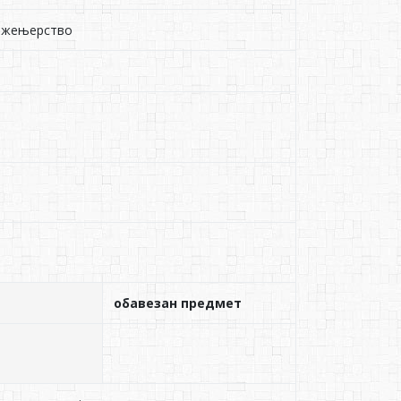
инжењерство
обавезан предмет