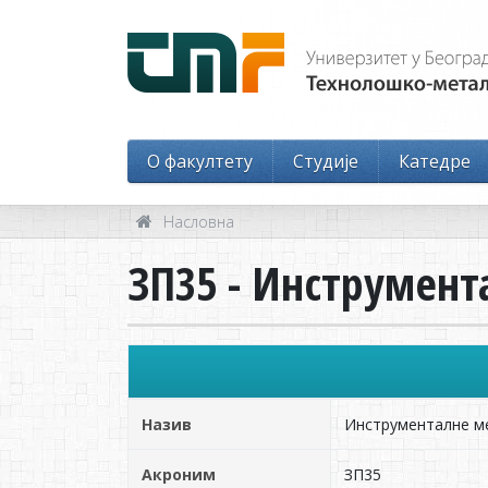
O факултету
Студије
Катедре
Насловна
ЗП35 - Инструмент
Назив
Инструменталне м
Акроним
ЗП35