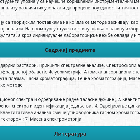
е студенти упознају са најчешће коришћеним инструменталним ме
 анализу различитих узорака и да процене поузданост и тачност
ју са теоријским поставкама на којима се методе заснивају, ка
ој анализи. На овом курсу студенти стичу знања о начину избор
зултата, а кроз индивидуалне лабораторијске вежбе овладају и 
Садржај предмета
ндардни раствори, Принципи спектралне анализе, Спектроскопија
инфрацрвеној области, Флуориметрија, Атомска апсорпциона спе
ута плазма, Гасна хроматографија, Течна хроматографија, Масе
ске методе.
ционог спектра и одређивање радне таласне дужине ; 2. Квантит
ног спектра и идентификација једињења ; 4. Одређивање цинк
5. Квантитативна анализа смеше угљоводоника гасном хроматогра
тектором ; 7. Масена спектрометрија
Литература