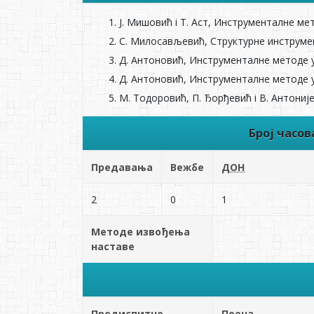
J. Мишовић i T. Аст, Инструменталне ме
С. Милосављевић, Структурне инструмен
Д. Антоновић, Инструменталне методе у 
Д. Антоновић, Инструменталне методе у 
M. Тодоровић, П. Ђорђевић i В. Антониј
Број часо
Предавања
Вежбе
ДОН
2
0
1
Методе извођења
наставе
Предиспитне
Поена