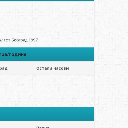
ултет Београд 1997.
тра/године
 рад
Остали часови
Поена