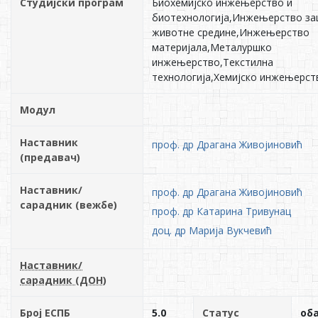
Студијски програм
Биохемијско инжењерство и
биотехнологија,Инжењерство за
животне средине,Инжењерство
материјала,Металуршко
инжењерство,Текстилна
технологија,Хемијско инжењерст
Модул
Наставник
проф. др Драгана Живојиновић
(предавач)
Наставник/
проф. др Драгана Живојиновић
сарадник (вежбе)
проф. др Катарина Тривунац
доц. др Марија Вукчевић
Наставник/
сарадник (ДОН)
Број ЕСПБ
5.0
Статус
об