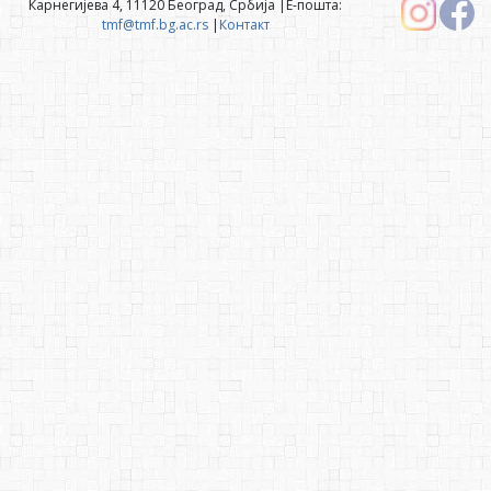
Карнегијева 4, 11120 Београд, Србија |Е-пошта:
tmf@tmf.bg.ac.rs
|
Контакт