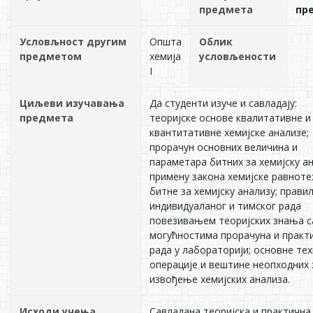
предмета
пр
Условљност другим
Општа
Облик
предметом
хемија
условљености
I
Циљеви изучавања
Да студенти изуче и савладају:
предмета
теоријске основе квалитативне и
квантитативне хемијске анализе;
прорачун основних величина и
параметара битних за хемијску ан
примену закона хемијске равнот
битне за хемијску анализу; прави
индивидуаланог и тимског рада
повезивањем теоријских знања с
могућностима прорачуна и практ
рада у лабораторији; основне тех
операције и вештине неопходних 
извођење хемијских анализа.
Исходи учења
Савладана теоријска и практична