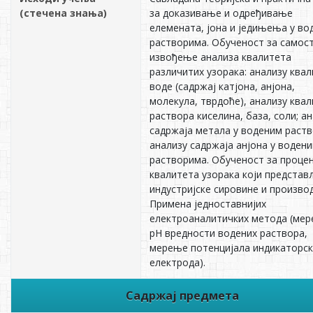
(стечена знања)
за доказивање и одређивање
елемената, јона и једињења у во
растворима. Обученост за самос
извођење анализа квалитета
различитих узорака: анализу ква
воде (садржај катјона, анјона,
молекула, тврдоће), анализу ква
раствора киселина, база, соли; а
садржаја метала у воденим раств
анализу садржаја анјона у воден
растворима. Обученост за проце
квалитета узорака који представ
индустријске сировине и производ
Примена једноставнијих
електроаналитичких метода (ме
pH вредности водених раствора,
мерење потенцијала индикаторск
електрода).
Садржај предмета