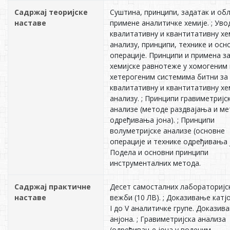
Садржај теоријске
Суштина, принципи, задатак и об
наставе
примене аналитичке хемије. ; Уво
квалитативну и квантитативну хе
анализу, принципи, технике и осн
операције. Принципи и примена з
хемијске равнотеже у хомогеним 
хетерогеним системима битни за
квалитативну и квантитативну хе
анализу. ; Принципи гравиметријс
анализе (методе раздвајања и м
одређивања јона). ; Принципи
волуметријске анализе (основне
операције и технике одређивања ј
Подела и основни принципи
инструменталних метода.
Садржај практичне
Десет самосталних лабораторијс
наставе
вежби (10 ЛВ). ; Доказивање катј
I до V аналитичке групе. Доказив
анјона. ; Гравиметријска анализа
(одређивање јона у воденим