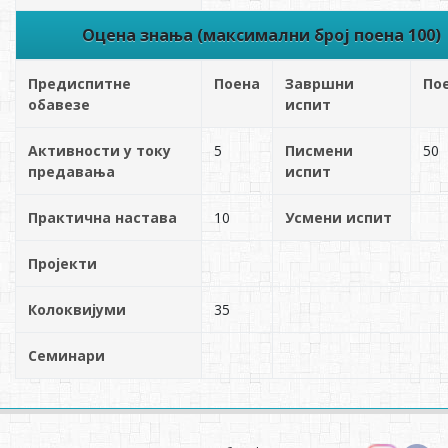
Оцена знања (максимални број поена 100)
Предиспитне
Поена
Завршни
По
обавезе
испит
Активности у току
5
Писмени
50
предавања
испит
Практична настава
10
Усмени испит
Пројекти
Колоквијуми
35
Семинари