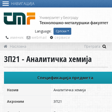
НАВИГАЦИЈА
Language:
Српски
именик
webmail
сервиси
Насловна
ЗП21 - Аналитичка хемија
Спецификација предмета
Назив
Аналитичка хемија
Акроним
ЗП21