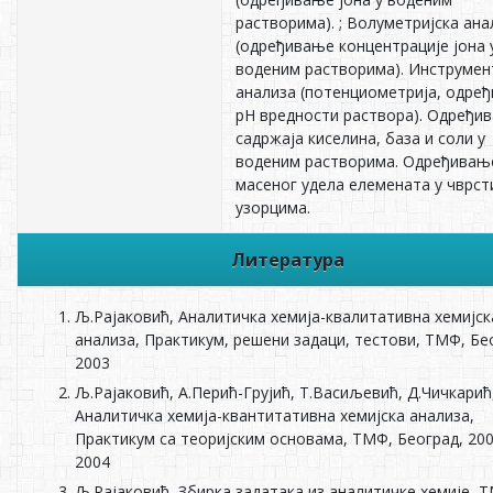
растворима). ; Волуметријска ана
(одређивање концентрације јона 
воденим растворима). Инструмен
анализа (потенциометрија, одре
pH вредности раствора). Одређи
садржаја киселина, база и соли у
воденим растворима. Одређивањ
масеног удела елемената у чврст
узорцима.
Литература
Љ.Рајаковић, Аналитичка хемија-квалитативна хемијск
анализа, Практикум, решени задаци, тестови, ТМФ, Бе
2003
Љ.Рајаковић, А.Перић-Грујић, Т.Васиљевић, Д.Чичкарић
Аналитичка хемија-квантитативна хемијска анализа,
Практикум са теоријским основама, ТМФ, Београд, 200
2004
Љ.Рајаковић, Збирка задатака из аналитичке хемије, 