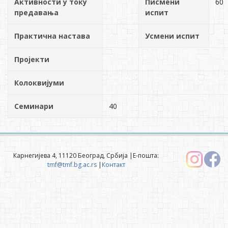
Активности у току
Писмени
60
предавања
испит
Практична настава
Усмени испит
Пројекти
Колоквијуми
Семинари
40
Карнегијева 4, 11120 Београд, Србија |Е-пошта:
tmf@tmf.bg.ac.rs
|
Контакт