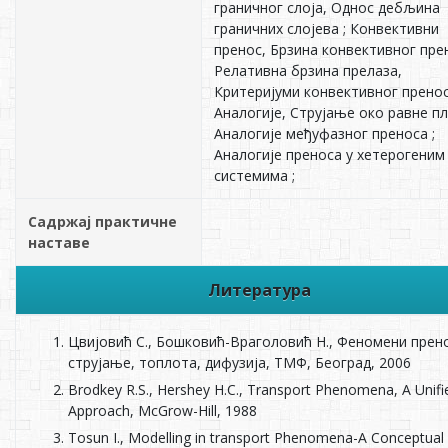
граничног слоја, Однос дебљина
граничних слојева ; Конвективни
пренос, Брзина конвективног пре
Релативна брзина прелаза,
Критеријуми конвективног пренос
Аналогије, Струјање око равне пл
Аналогије међуфазног преноса ;
Аналогије преноса у хетерогеним
системима ;
Садржај практичне
наставе
Литература
Цвијовић С., Бошковић-Враголовић Н., Феномени прен
струјање, топлота, дифузија, ТМФ, Београд, 2006
Brodkey R.S., Hershey H.C., Transport Phenomena, A Unifi
Approach, McGrow-Hill, 1988
Tosun I., Modelling in transport Phenomena-A Conceptual