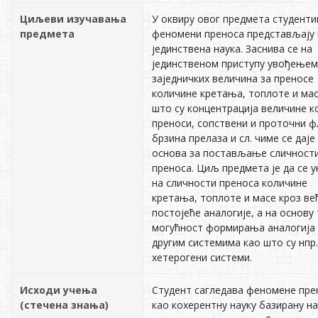
Циљеви изучавања
У оквиру овог предмета студенти
предмета
феномени преноса представљају 
јединствена наука. Заснива се на
јединственом приступу увођењем
заједничких величина за преносе
количине кретања, топлоте и мас
што су концентрација величине ко
преноси, сопствени и проточни ф
брзина прелаза и сл. чиме се даје
основа за постављање сличности
преноса. Циљ предмета је да се 
на сличности преноса количине
кретања, топлоте и масе кроз ве
постојеће аналогије, а на основу 
могућност формирања аналогија 
другим системима као што су нпр.
хетерогени системи.
Исходи учења
Студент сагледава феномене пре
(стечена знања)
као кохерентну науку базирану на