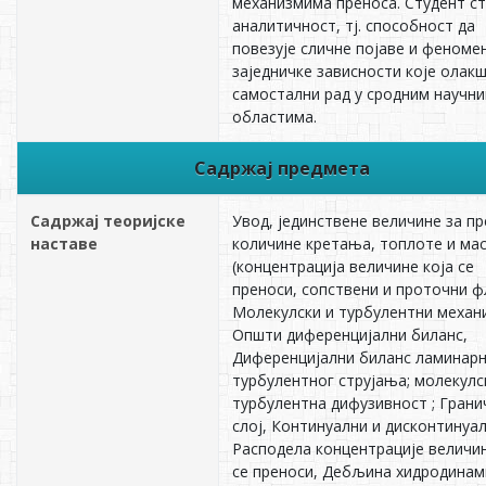
механизмима преноса. Студент с
аналитичност, тј. способност да
повезује сличне појаве и феноме
заједничке зависности које олакш
самостални рад у сродним научн
областима.
Садржај предмета
Садржај теоријске
Увод, јединствене величине за п
наставе
количине кретања, топлоте и ма
(концентрација величине која се
преноси, сопствени и проточни фл
Молекулски и турбулентни механ
Општи диференцијални биланс,
Диференцијални биланс ламинарн
турбулентног струјања; молекулс
турбулентна дифузивност ; Грани
слој, Континуални и дисконтинуал
Расподела концентрације величин
се преноси, Дебљина хидродинам