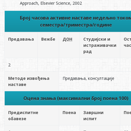
Approach, Elsevier Science, 2002
Број часова активне наставе недељно токо
семестра/триместра/године
Предавања
Вежбе
ДОН
Студијски и
Ос
истраживачки
ча
рад
2
Методе извођења
Предавања, консултације
наставе
Оцена знања (максимални број поена 100)
Предиспитне
Поена
Завршни
По
обавезе
испит