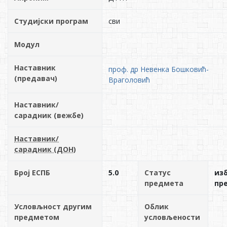
Студијски програм
сви
Модул
Наставник
проф. др Невенка Бошковић-
(предавач)
Враголовић
Наставник/
сарадник (вежбе)
Наставник/
сарадник (ДОН)
Број ЕСПБ
5.0
Статус
из
предмета
пр
Условљност другим
Облик
предметом
условљености