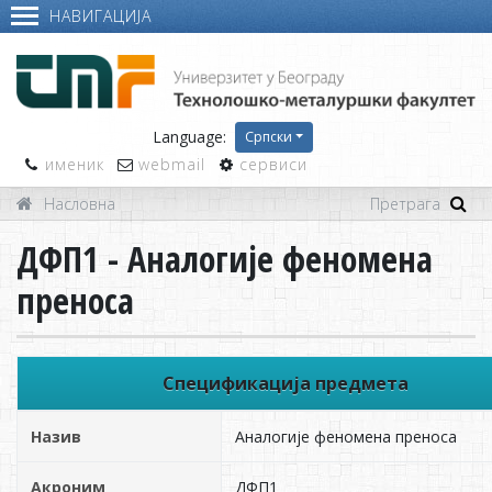
НАВИГАЦИЈА
Language:
Српски
именик
webmail
сервиси
Насловна
ДФП1 - Аналогије феномена
преноса
Спецификација предмета
Назив
Аналогије феномена преноса
Акроним
ДФП1