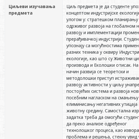
Циљеви изучавања
Циљ предмета је да студенте упо
предмета
концептом индустријске екологије
улогом у: стратешком планирању
одрживог развоја на глобалном н
развоју и имплементацији промен
прерађивачкој индустрији. Студен
упознају са могућностима примен
разних техника у оквиру Индустри
екологије, као што су Животни ци
производа и Еколошки отисак. На
начин развија се теоретски и
методолошки приступ истражива
развоју активности у циљу унап
постојећих система и развоја нов
посебним нагласком на смањењу
елиминисању негативних утицаја 
животну средину. Самостална из
задатка треба да омогући студен
да преко анализе одређеног
технолошког процеса, као извора
проблема и решења, стекну увид 