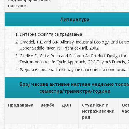
наставе
Литература
Интерна скрипта са предавања
Graedel, T.E. and B.R. Allenby. Industrial Ecology, 2nd Editi
Upper Saddle River, NJ: Prentice-Hall, 2002
Giudice F., G. La Rosa and Risitano A., Product Design for 
Environment-A Life Cycle Approach, CRC-Taylor&Francis, 
Радови из релевантних научних часописа из ове облас
Број часова активне наставе недељно токо
семестра/триместра/године
Предавања
Вежбе
ДОН
Студијски и
Ос
истраживачки
ча
рад