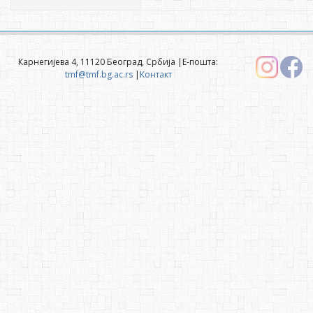
Карнегијева 4, 11120 Београд, Србија |Е-пошта:
tmf@tmf.bg.ac.rs
|
Контакт