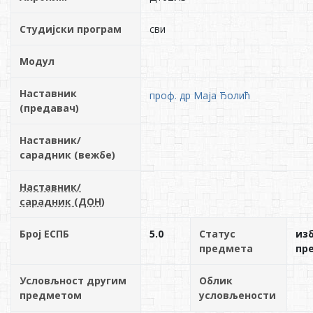
Студијски програм
сви
Модул
Наставник
проф. др Маја Ђолић
(предавач)
Наставник/
сарадник (вежбе)
Наставник/
сарадник (ДОН)
Број ЕСПБ
5.0
Статус
из
предмета
пр
Условљност другим
Облик
предметом
условљености