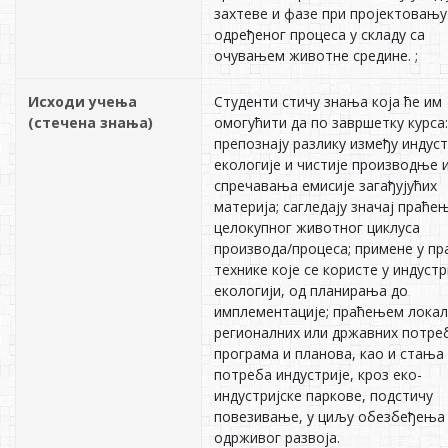
захтеве и фазе при пројектовању
одређеног процеса у складу са
очувањем животне средине. ;
Исходи учења
Студенти стичу знања која ће им
(стечена знања)
омогућити да по завршетку курса:
препознају разлику између индуст
екологије и чистије производње 
спречавања емисије загађујућих
материја; сагледају значај праће
целокупног животног циклуса
производа/процеса; примене у пр
технике које се користе у индустр
екологији, од планирања до
имплементације; праћењем локал
регионалних или државних потре
програма и планова, као и стања
потреба индустрије, кроз еко-
индустријске паркове, подстичу
повезивање, у циљу обезбеђења
одрживог развоја.