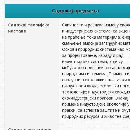
Садржај предмета
Садржај теоријске
Сличности и разлике између еко
наставе
и индустријских система, са акце
на праћење тока материјала, енер
смањење емисије загађујућих мат
Основи природних система као м
за пројектовање, израду и рад
индустријских система, који су
међусобно повезани, по аналогиј
природним системима. Примена и
евалуација еколошких алата: жив
циклус производа; еколошки пого
технологије; индустријски еко-диз
еко-индустријски пракови. Значај
примене индустријске екологије у
пракси, са аспекта заштите и оч
природних ресурса и животне сре
Садржај практичне