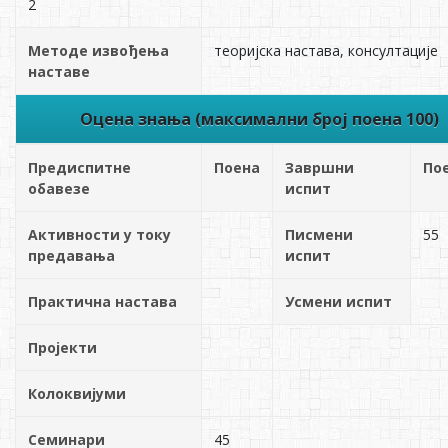
2
Методе извођења
теоријска настава, консултације
наставе
Оцена знања (максимални број поена 100)
Предиспитне
Поена
Завршни
По
обавезе
испит
Активности у току
Писмени
55
предавања
испит
Практична настава
Усмени испит
Пројекти
Колоквијуми
Семинари
45