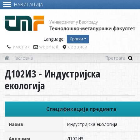
НАВИГАЦИЈА
Language:
Српски
именик
webmail
сервиси
Насловна
Д102ИЗ - Индустријска
екологија
Спецификација предмета
Назив
Индустријска екологија
Акроним
Д102ИЗ