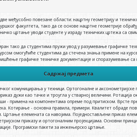
две међусобно повезане области: нацртну геометрију и техничк
ршког факултета, тако да се основе нацртне геометрије обрађуј
хничко цртање уводи студенте у израду техничких цртежа са св
иран тако да студентима пружи увод у разумевање графичке техн
урсом омогућиће студентима да стечена знања примене на курсе
ришћење графичке техничке документације и споразумевање са 
Садржај предмета
ичког комуницирања у техници. Ортогоналне и аксонометријске пр
риказ дужи као тачке и троугла у стварној величини. Ротација 
ши - примена на компонентама опреме под притиском. Врсте пр
ека. Котирање - основна правила, примери. Квалитет обраде пов
. Цртање елемената са навојима. Поједностављени приказ еле
етријском приказу и ортогоналним пројекцијама. Основни прин
ације. Програмски пакети за инжењерско цртање.