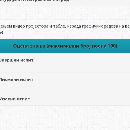
њем видео пројектора и табле, израда графичких радова на ве
е.
Оцена знања (максимални број поена 100)
Завршни испит
Писмени испит
Усмени испит