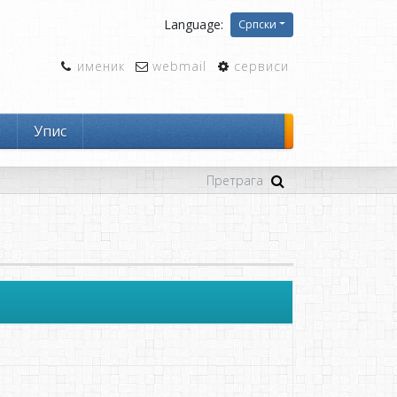
Language:
Српски
именик
webmail
сервиси
и
Упис