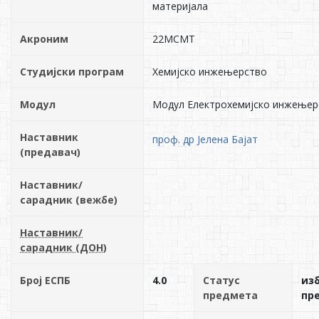
материјала
Акроним
22МСМТ
Студијски програм
Хемијско инжењерство
Модул
Модул Електрохемијско инжењер
Наставник
проф. др Јелена Бајат
(предавач)
Наставник/
сарадник (вежбе)
Наставник/
сарадник (ДОН)
Број ЕСПБ
4.0
Статус
из
предмета
пр