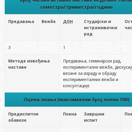
семестра/триместра/године
Предавања
Вежбе
ДОН
Студијски и
Ос
истраживачки
ча
рад
3
1
Методе извођења
Предавања, семинарски рад,
наставе
експерименталне вежбе, дискусиј
везане за израду и обраду
експерименталних вежби и
консултације
Оцена знања (максимални број поена 100)
Предиспитне
Поена
Завршни
По
обавезе
испит