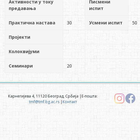
Активности у току
Писмени
предавања
испит
Практична настава
30
Усмени испит
50
Пројекти
Колоквијуми
Семинари
20
Карнегијева 4, 11120 Београд, Србија |Е-пошта:
tmf@tmf.bg.ac.rs
|
Контакт