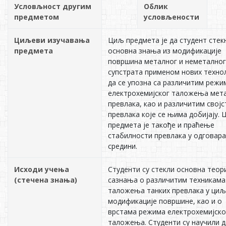
Условљност другим
Облик
предметом
условљености
Циљеви изучавања
Циљ предмета је да студент стек
предмета
основна знања из модификације
површина металног и неметалног
супстрата применом нових технол
да се упозна са различитим реж
електрохемијског таложења мет
превлака, као и различитим свој
превлака које се њима добијају.
предмета је такође и праћење
стабилности превлака у одговара
средини.
Исходи учења
Студенти су стекли основна теор
(стечена знања)
сазнања о различитим техникама
таложења танких превлака у циљ
модификације површине, као и о
врстама режима електрохемијско
таложења. Студенти су научили д