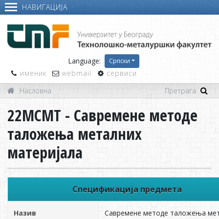
НАВИГАЦИЈА
Language:
Српски
именик
webmail
сервиси
Насловна
22МСМТ - Савремене методе
таложења металних
материјала
Спецификација предмета
Назив
Савремене методе таложења ме