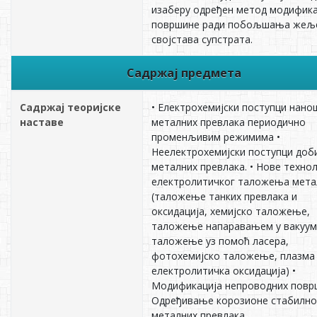
изаберу одређен метод модифика
површине ради побољшања жељ
својстава супстрата.
Садржај предмета
Садржај теоријске
• Електрохемијски поступци нан
наставе
металних превлака периодично
променљивим режимима •
Неелектрохемијски поступци доб
металних превлака. • Нове технол
електролитичког таложења мета
(таложење танких превлака и
оксидација, хемијско таложење,
таложење напаравањем у вакуум
таложење уз помоћ ласера,
фотохемијско таложење, плазма
електролитичка оксидација) •
Модификација непроводних повр
Одређивање корозионе стабилно
металних превлака