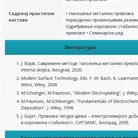
Садржај практичне
• Наношење металних превлака
наставе
периодично променљивим режим
Одређивање корозионе стабилно
превлаке • Семинарски рад
Литература
Ј. Bajat, Савремене методе таложења металних превла
Interna skripta, Beograd, 2020.
Modern Surface Technology, Eds. F.-W. Bach, A. Laarmann
Wenz, Wiley, 2006.
M.Schsinger, M.Paunovic, "Modern Electroplating", J. Wiley
M.Paunovic, M.Schlesinger, "Fundamentals of Electrochem
Deposition", J. Wiley, 1998.
J. Бајат, Превлаке легура цинка – електрохемијско до
и корозиона стабилност, СИТЗАМС, Београд, 2009.
Број часова активне наставе недељно токо