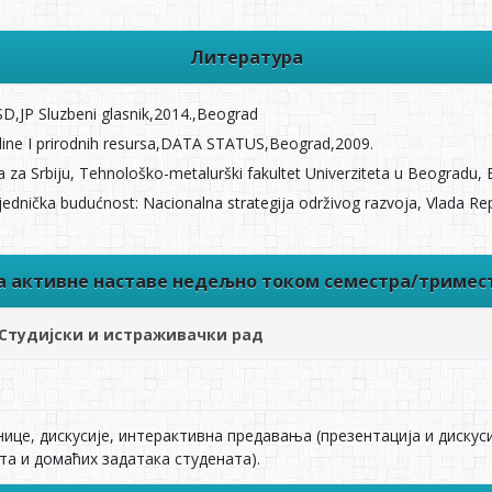
Литература
SD,JP Sluzbeni glasnik,2014.,Beograd
edine I prirodnih resursa,DATA STATUS,Beograd,2009.
šansa za Srbiju, Tehnološko-metalurški fakultet Univerziteta u Beogradu
zajednička budućnost: Nacionalna strategija održivog razvoja, Vlada Re
ва активне наставе недељно током семестра/тримес
Студијски и истраживачки рад
ицe, дискусијe, интeрактивна прeдавања (прeзeнтација и дискус
та и домаћих задатака студeната).