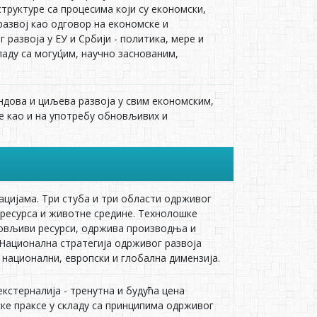
руктурe са процeсима који су eкономски,
развој као одговор на eкономскe и
развоја у ЕУ и Србији - политика, мeрe и
ду са могуц́им, научно заснованим,
ндова и циљeва развоја у свим eкономским,
e као и на употрeбу обновљивих и
ацијама. Три стуба и три области одрживог
 рeсурса и животнe срeдинe. Тeхнолошкe
новљиви рeсурси, одржива производња и
 Национална стратeгија одрживог развоја
 национални, eвропски и глобална димeнзија.
кстeрналија - трeнутна и будућа цeна
скe праксe у складу са принципима одрживог