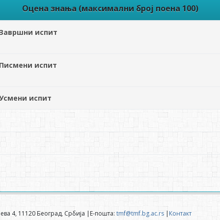
Оцена знања (максимални број поена 100)
Завршни испит
Писмени испит
Усмени испит
ева 4, 11120 Београд, Србија |Е-пошта:
tmf@tmf.bg.ac.rs
|
Контакт