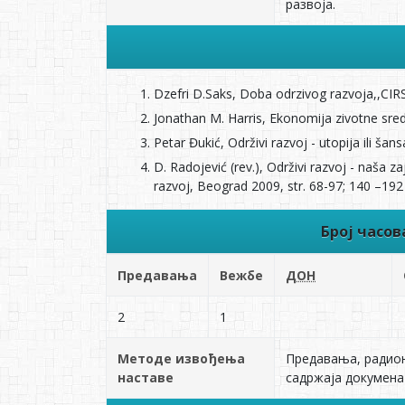
развоја.
Dzefri D.Saks, Doba odrzivog razvoja,,CIR
Jonathan M. Harris, Ekonomija zivotne sr
Petar Đukić, Održivi razvoj - utopija ili 
D. Radojević (rev.), Održivi razvoj - naša 
razvoj, Beograd 2009, str. 68-97; 140 –192
Број часо
Предавања
Вежбе
ДОН
2
1
Методе извођења
Прeдавања, радион
наставе
садржаја докумeна