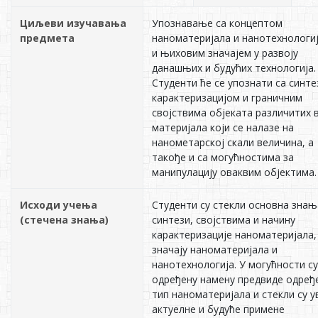
Циљеви изучавања
Упознавање са концептом
предмета
наноматеријала и нанотехнологиј
и њиховим значајем у развоју
данашњих и будућих технологија.
Студенти ће се упознати са синте
карактеризацијом и граничним
својствима објеката различитих 
материјала који се налазе на
нанометарској скали величина, а
такође и са могућностима за
манипулацију оваквим објектима.
Исходи учења
Студенти су стекли основна знањ
(стечена знања)
синтези, својствима и начину
карактеризације наноматеријала,
значају наноматеријала и
нанотехнологија. У могућности су
одређену намену предвиде одређ
тип наноматеријала и стекли су у
актуелне и будуће примене