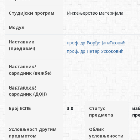
Студијски програм
Инжењерство материјала
Модул
Наставник
проф. др Ђорђе Јанаћковић
(предавач)
проф. др Петар Ускоковић
Наставник/
сарадник (вежбе)
Наставник/
сарадник (ДОН)
Број ЕСПБ
3.0
Статус
из
предмета
пр
Условљност другим
Облик
предметом
условљености