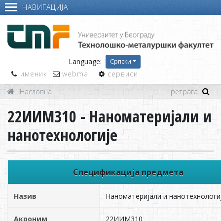
НАВИГАЦИЈА
Language:
Српски
именик
webmail
сервиси
Насловна
22ИИМ310 - Наноматеријали и
нанотехнологије
Спецификација предмета
Назив
Наноматеријали и нанотехнологи
Акроним
22ИИМ310