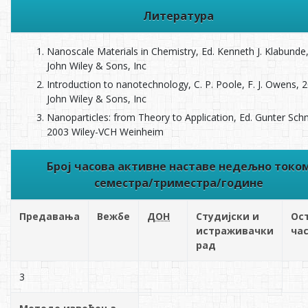
Литература
Nanoscale Materials in Chemistry, Ed. Kenneth J. Klabunde
John Wiley & Sons, Inc
Introduction to nanotechnology, C. P. Poole, F. J. Owens, 
John Wiley & Sons, Inc
Nanoparticles: from Theory to Application, Ed. Gunter Sch
2003 Wiley-VCH Weinheim
Број часова активне наставе недељно токо
семестра/триместра/године
Предавања
Вежбе
ДОН
Студијски и
Ос
истраживачки
ча
рад
3