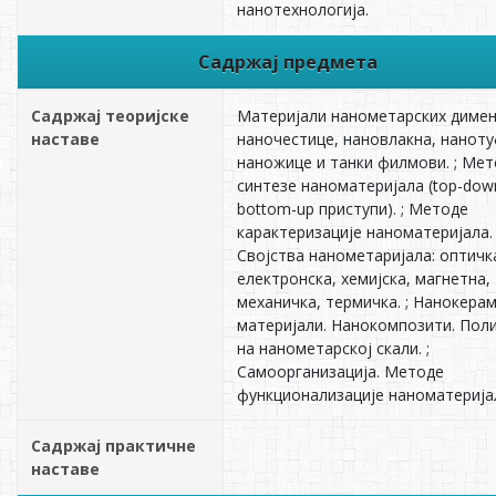
нанотехнологија.
Садржај предмета
Садржај теоријске
Материјали нанометарских димен
наставе
наночестице, нановлакна, наноту
наножице и танки филмови. ; Ме
синтезе наноматеријала (top-dow
bottom-up приступи). ; Методе
карактеризације наноматеријала. 
Својства нанометаријала: оптичк
електронска, хемијска, магнетна,
механичка, термичка. ; Нанокера
материјали. Нанокомпозити. Пол
на нанометарској скали. ;
Самоорганизација. Методе
функционализације наноматерија
Садржај практичне
наставе