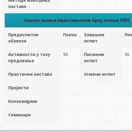
Методе извођења
наставе
Оцена знања (максимални број поена 100)
Предиспитне
Поена
Завршни
По
обавезе
испит
Активности у току
50
Писмени
50
предавања
испит
Практична настава
Усмени испит
Пројекти
Колоквијуми
Семинари