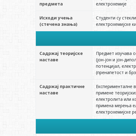
предмета
електрохемиjе
Исходи учења
Студенти су стекл
(стечена знања)
електрохемиjске к
Садржај теоријске
Предмет изучава о
наставе
(јон-јон и јон-ди
потенцијал, елект
(пренапетост и бр
Садржај практичне
Експерименталне в
наставе
примене теориjски
електролита или к
примена мерења ел
електрохемијске ре