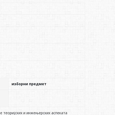
изборни предмет
е теориjских и инжењерских аспеката