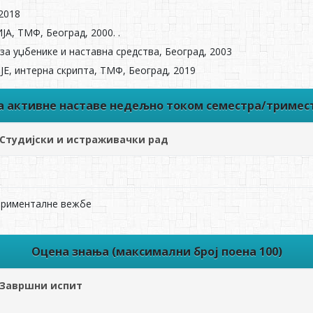
 2018
А, TMФ, Београд, 2000. .
за уџбенике и наставна средства, Београд, 2003
, интерна скрипта, TMФ, Београд, 2019
ва активне наставе недељно током семестра/тримес
Студијски и истраживачки рад
ерименталне вежбе
Оцена знања (максимални број поена 100)
Завршни испит