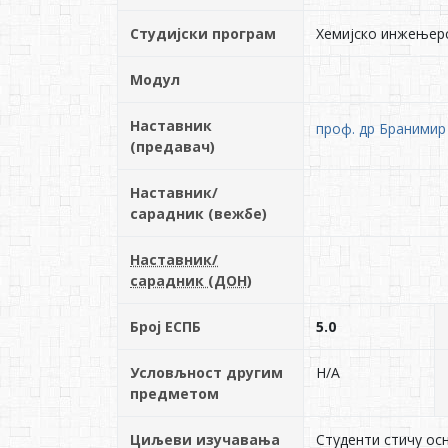
Студијски програм
Хемијско инжењер
Модул
Наставник
проф. др Бранимир
(предавач)
Наставник/
сарадник (вежбе)
Наставник/
сарадник (ДОН)
Број ЕСПБ
5.0
Условљност другим
Н/А
предметом
Циљеви изучавања
Студенти стичу ос