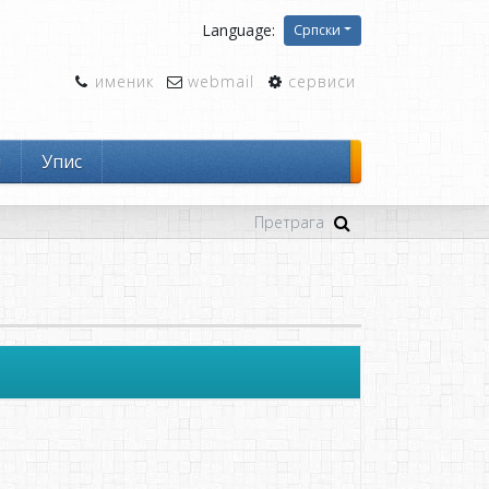
Language:
Српски
именик
webmail
сервиси
и
Упис