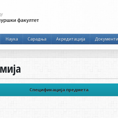
Наука
Сарадња
Акредитација
Документ
емија
Спецификација предмета