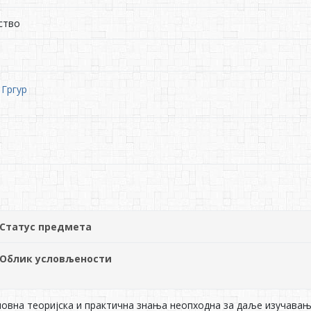
ство
 Гргур
Статус предмета
Облик условљености
новна теориjска и практична знања неопходна за даље изучавањ