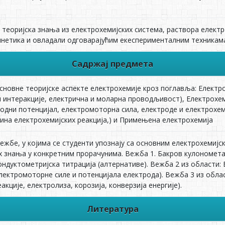
и теоријска знања из електрохемиjских система, раствора елект
инетика и овладали одговарајућим екесперименталним техникам
Садржај предмета
сновне теориjске аспекте електрохемиjе кроз поглавља: Електр
пол интеракције, електрична и моларна проводљивост), Електрох
родни потенцијал, електромоторна сила, електроде и електрохем
зина електрохемијских реакција,) и Примењена електрохемија
ежбе, у коjима се студенти упознаjу са основним електрохемиj
х знања у конкретним прорачунима. Вежба 1. Бакров кулономет
ондуктометријска титрација (алтернативе). Вежба 2 из области
ектромоторне силе и потенцијала електрода). Вежба 3 из облас
акције, електролиза, корозија, конверзија енергије).
Литература