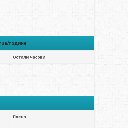
тра/године
Остали часови
Поена