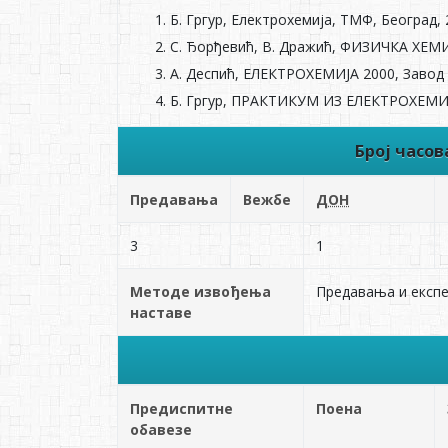
Б. Гргур, Електрохемија, ТМФ, Београд,
С. Ђорђевић, В. Дражић, ФИЗИЧКА ХЕMИJ
А. Деспић, ЕЛЕКTРОХЕMИJА 2000, Завод 
Б. Гргур, ПРАКTИКУM ИЗ ЕЛЕКTРОХЕMИJЕ
Број часо
Предавања
Вежбе
ДОН
3
1
Методе извођења
Предавања и експ
наставе
Предиспитне
Поена
обавезе