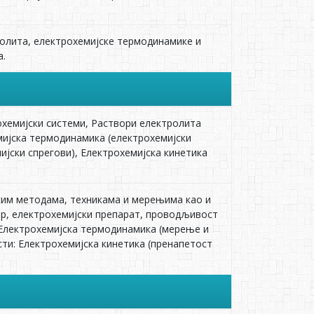
ролита, електрохемиjске термодинамике и
а.
охемиjски системи, Раствори електролита
емиjска термодинамика (електрохемијски
ијски спрегови), Електрохемиjска кинетика
ским методама, техникама и мерењима као и
ар, електрохемијски препарат, проводљивост
: Електрохемијска термодинамика (мерење и
ти: Електрохемијска кинетика (пренапетост