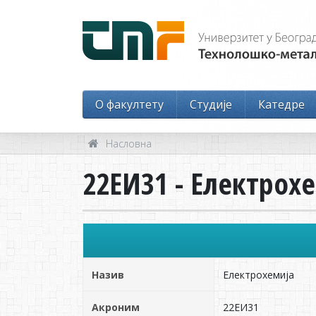
O факултету
Студије
Катедре
Насловна
22ЕИ31 - Електрох
Назив
Електрохемија
Акроним
22ЕИ31