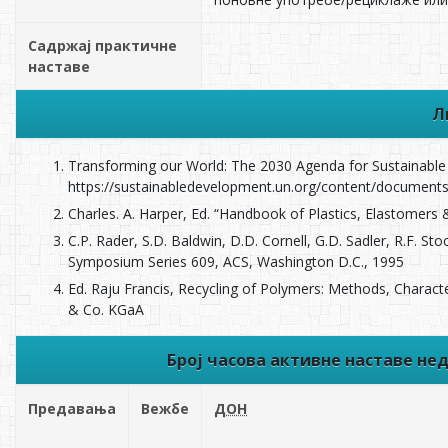
Садржај практичне
наставе
Л
Transforming our World: The 2030 Agenda for Sustainabl
https://sustainabledevelopment.un.org/content/docum
Charles. A. Harper, Ed. “Handbook of Plastics, Elastomers
C.P. Rader, S.D. Baldwin, D.D. Cornell, G.D. Sadler, R.F. S
Symposium Series 609, ACS, Washington D.C., 1995
Ed. Raju Francis, Recycling of Polymers: Methods, Charac
& Co. KGaA
Број часова активне наставе н
Предавања
Вежбе
ДОН