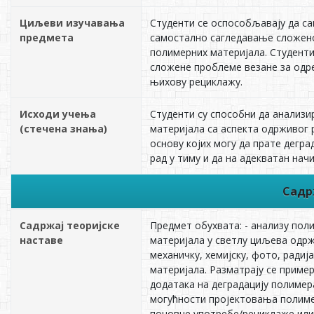
Циљеви изучавања
Студенти се оспособљавају да са
предмета
самостално сагледавање сложено
полимерних материјала. Студенти 
сложене проблеме везане за одре
њихову рециклажу.
Исходи учења
Студенти су способни да анализи
(стечена знања)
материјала са аспекта одрживог 
основу којих могу да прате дегр
рад у тиму и да на адекватан нач
Садр
Садржај теоријске
Предмет обухвата: - анализу пол
наставе
материјала у светлу циљева одрж
механичку, хемијску, фото, радиј
материјала. Разматрају се пример
додатака на деградацију полимер
могућности пројектовања полиме
поновне употребе/рециклаже или