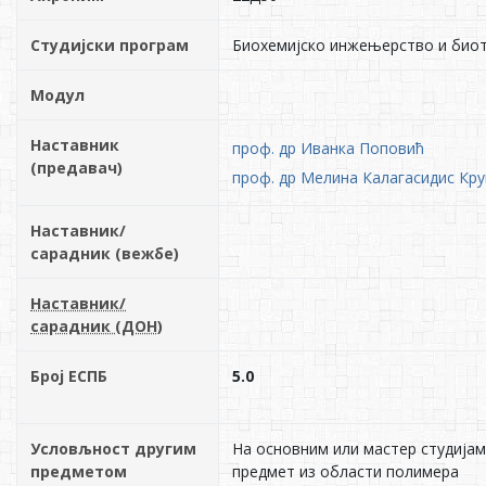
Студијски програм
Биохемијско инжењерство и био
Модул
Наставник
проф. др Иванка Поповић
(предавач)
проф. др Мелина Калагасидис Кр
Наставник/
сарадник (вежбе)
Наставник/
сарадник (ДОН)
Број ЕСПБ
5.0
Условљност другим
На основним или мастер студија
предметом
предмет из области полимера