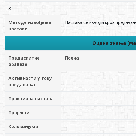
3
Методе извођења
Настава се изводи кроз предавањ
наставе
Оцена знања (ма
Предиспитне
Поена
обавезе
Активности у току
предавања
Практична настава
Пројекти
Колоквијуми