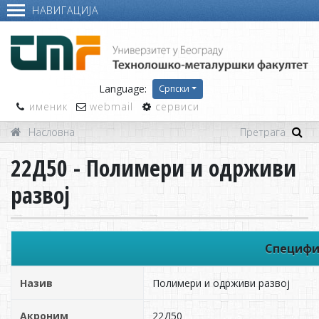
НАВИГАЦИЈА
Language:
Српски
именик
webmail
сервиси
Насловна
22Д50 - Полимери и одрживи
развој
Специфи
Назив
Полимери и одрживи развој
Акроним
22Д50