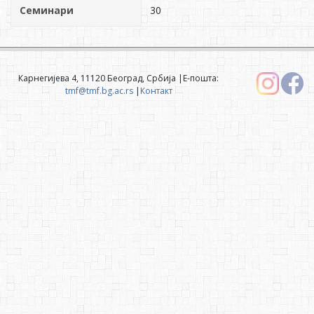
Семинари
30
Карнегијева 4, 11120 Београд, Србија |Е-пошта:
tmf@tmf.bg.ac.rs
|
Контакт