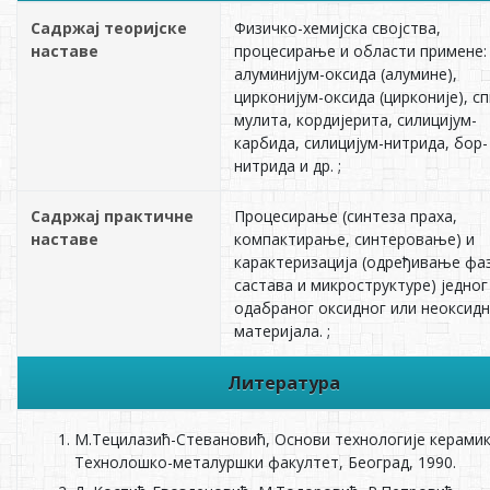
Садржај теоријске
Физичко-хемијска својства,
наставе
процесирање и области примене:
алуминијум-оксида (алумине),
цирконијум-оксида (цирконије), с
мулита, кордијерита, силицијум-
карбида, силицијум-нитрида, бор-
нитрида и др. ;
Садржај практичне
Процесирање (синтеза праха,
наставе
компактирање, синтеровање) и
карактеризација (одређивање фа
састава и микроструктуре) једног
одабраног оксидног или неоксидн
материјала. ;
Литература
М.Тецилазић-Стевановић, Основи технологије керамик
Технолошко-металуршки факултет, Београд, 1990.