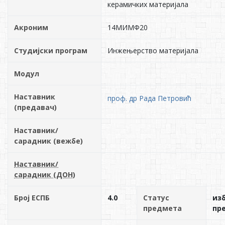
керамичких материјала
Акроним
14МИМФ20
Студијски програм
Инжењерство материјала
Модул
Наставник
проф. др Рада Петровић
(предавач)
Наставник/
сарадник (вежбе)
Наставник/
сарадник (ДОН)
Број ЕСПБ
4.0
Статус
из
предмета
пр