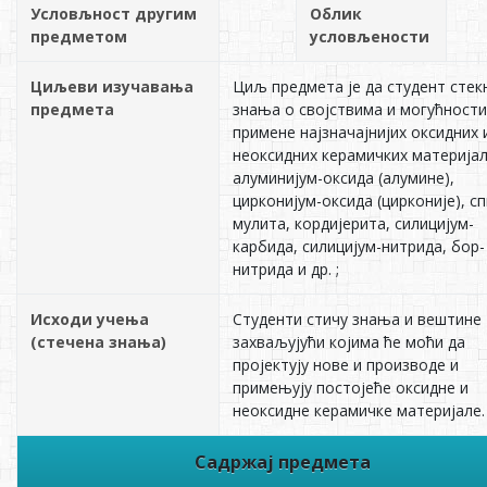
Условљност другим
Облик
предметом
условљености
Циљеви изучавања
Циљ предмета је да студент стек
предмета
знања о својствима и могућност
примене најзначајнијих оксидних 
неоксидних керамичких материјал
алуминијум-оксида (алумине),
цирконијум-оксида (цирконије), с
мулита, кордијерита, силицијум-
карбида, силицијум-нитрида, бор-
нитрида и др. ;
Исходи учења
Студенти стичу знања и вештине
(стечена знања)
захваљујући којима ће моћи да
пројектују нове и производе и
примењују постојеће оксидне и
неоксидне керамичке материјале. ;
Садржај предмета