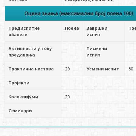
Оцена знања (максимални број поена 100)
Предиспитне
Поена
Завршни
По
обавезе
испит
Активности у току
Писмени
предавања
испит
Практична настава
20
Усмени испит
60
Пројекти
Колоквијуми
20
Семинари