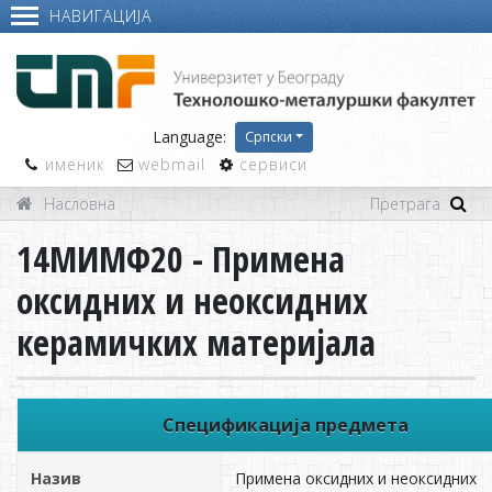
НАВИГАЦИЈА
Language:
Српски
именик
webmail
сервиси
Насловна
14МИМФ20 - Примена
оксидних и неоксидних
керамичких материјала
Спецификација предмета
Назив
Примена оксидних и неоксидних