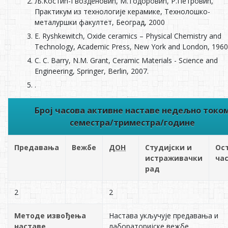
Љ.Костић-Гвозденовић, М.Тодоровић, Р.Петровић,
Практикум из технологије керамике, Технолошко-
металуршки факултет, Београд, 2000
E. Ryshkewitch, Oxide ceramics – Physical Chemistry and
Technology, Academic Press, New York and London, 1960
C. C. Barry, N.M. Grant, Ceramic Materials - Science and
Engineering, Springer, Berlin, 2007.
.
Број часова активне наставе недељно токо
семестра/триместра/године
Предавања
Вежбе
ДОН
Студијски и
Ос
истраживачки
ча
рад
2
2
Методе извођења
Настава укључује предавања и
наставе
лабораторијске вежбе.