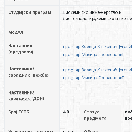
Студијски програм
Биохемијско инжењерство и
биотехнологија,Хемијско инжењ
Модул
Наставник
проф. др Зорица Кнежевић-Југови
(предавач)
проф. др Милица Гвозденовић
Наставник/
проф. др Зорица Кнежевић-Југови
сарадник (вежбе)
проф. др Милица Гвозденовић
Наставник/
сарадник (ДОН)
Број ЕСПБ
4.0
Статус
из
предмета
пр
Условљност другим
нема
Облик