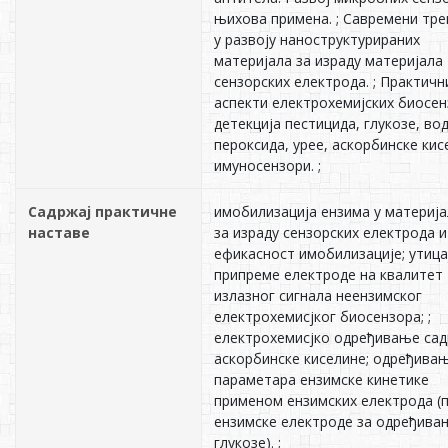
њихова примена. ; Савремени тр
у развоју наноструктурираних
материјала за израду материјала
сензорских електрода. ; Практичн
аспекти електрохемијских биосен
детекција пестицида, глукозе, во
пероксида, урее, аскорбинске кис
имуносензори. ;
Садржај практичне
имобилизација ензима у материј
наставе
за израду сензорских електрода и
ефикасност имобилизације; утица
припреме електроде на квалитет
излазног сигнала неензимског
електрохемисјког биосензора; ;
електрохемисјко одређивање сад
аскорбинске киселине; одређива
параметара ензимске кинетике
применом ензимских електрода (
ензимске електроде за одређива
глукозе). ;