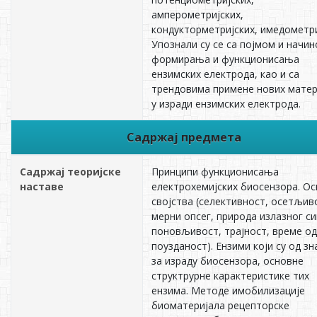
амперометријских,
кондукторметријских, имедометри
Упознали су се са појмом и начи
формирања и функционисања
ензимских електрода, као и са
трендовима примене нових матер
у изради ензимских електрода.
Садржај предмета
Садржај теоријске
Принципи функционисања
наставе
електрохемијских биосензора. О
својства (селективност, осетљив
мерни опсег, природа излазног си
поновљивост, трајност, време од
поузданост). Ензими који су од зн
за израду биосензора, основне
структрурне карактеристике тих
ензима. Методе имобилизације
биоматеријала рецепторске