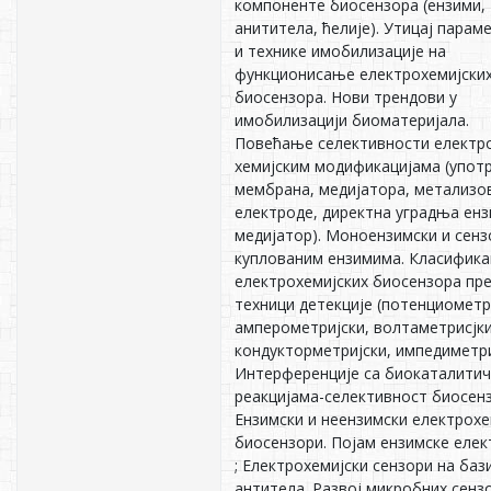
компоненте биосензора (ензими,
анититела, ћелије). Утицај парам
и технике имобилизације на
функционисање електрохемијски
биосензора. Нови трендови у
имобилизацији биоматеријала.
Повећање селективности електр
хемијским модификацијама (упот
мембрана, медијатора, метализо
електроде, директна уградња енз
медијатор). Моноензимски и сенз
куплованим ензимима. Класифика
електрохемијских биосензора пр
техници детекције (потенциометр
амперометријски, волтаметрисјки
кондукторметријски, импедиметри
Интерференције са биокаталити
реакцијама-селективност биосенз
Ензимски и неензимски електрохе
биосензори. Појам ензимске елек
; Електрохемијски сензори на баз
антитела. Развој микробних сенз