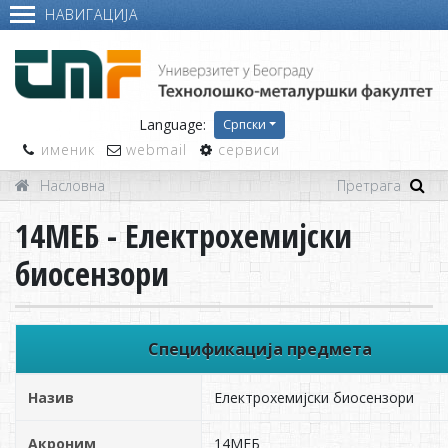
НАВИГАЦИЈА
Language:
Српски
именик
webmail
сервиси
Насловна
14МЕБ - Електрохемијски
биосензори
Спецификација предмета
Назив
Електрохемијски биосензори
Акроним
14МЕБ