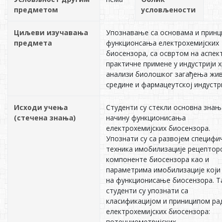
предметом
условљености
Циљеви изучавања
Упознавање са основама и прин
предмета
функционсања електрохемијских
биосензора, са освртом на аспек
практичне примене у индустрији х
анализи биолошког загађења жи
средине и фармацеутској индустри
Исходи учења
Студенти су стекли основна знањ
(стечена знања)
начину функционисања
електрохемијских биосензора.
Упознати су са развојем специфи
техника имобилизације рецептор
компоненте биосензора као и
параметрима имобилизације који
на функционисање биосензора. Т
студенти су упознати са
класификацијом и приниципом ра
електрохемијских биосензора:
потенциометријских,