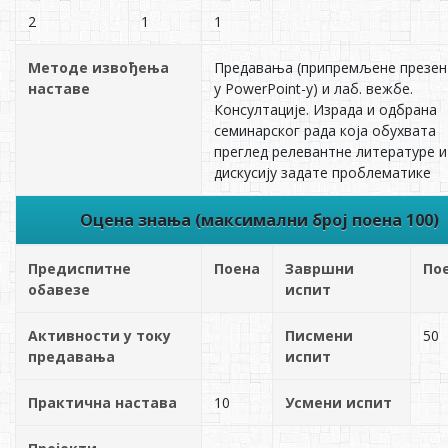
2
1
1
Методе извођења
Предавања (припремљене презен
наставе
у PowerPoint-у) и лаб. вежбе.
Консултације. Израда и одбрана
семинарског рада која обухвата
преглед релевантне литературе и
дискусију задате проблематике
Оцена знања (максимални број поена 100)
Предиспитне
Поена
Завршни
По
обавезе
испит
Активности у току
Писмени
50
предавања
испит
Практична настава
10
Усмени испит