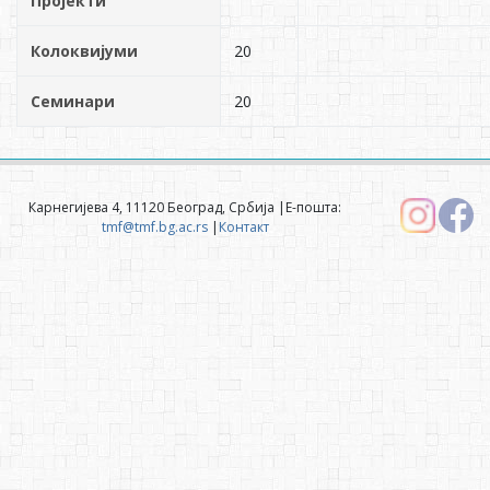
Пројекти
Колоквијуми
20
Семинари
20
Карнегијева 4, 11120 Београд, Србија |Е-пошта:
tmf@tmf.bg.ac.rs
|
Контакт