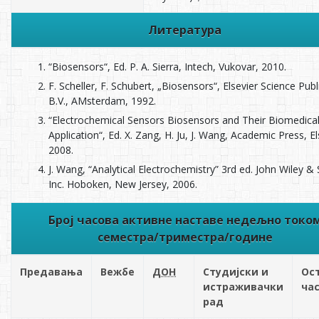
Литература
“Biosensors“, Ed. P. A. Sierra, Intech, Vukovar, 2010.
F. Scheller, F. Schubert, „Biosensors“, Elsevier Science Publ
B.V., AMsterdam, 1992.
“Electrochemical Sensors Biosensors and Their Biomedica
Application“, Ed. X. Zang, H. Ju, J. Wang, Academic Press, El
2008.
J. Wang, “Analytical Electrochemistry” 3rd ed. John Wiley &
Inc. Hoboken, New Jersey, 2006.
Број часова активне наставе недељно токо
семестра/триместра/године
Предавања
Вежбе
ДОН
Студијски и
Ос
истраживачки
ча
рад