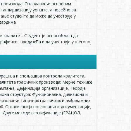
х производа. Овладавање основним
тандардизацију уопште, а посебно за
ање студента да може да учествује у
дардима.
 и квалитет. Студент је оспособљен да
рафичког предузећа и да учествује у његовој
Унурашња и спољашња контрола квалитета.
алитета графичких производа; Мерне технике
ампања; Дефиниција организације. Теорије
иона структура: Функционална, дивизиона и
анизовање типичних графичких и амбалажних
00. Организација пословања и документације;
. Друге методе сертификације (ГРАЦОЛ,