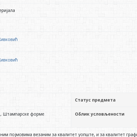
ријала
Живковић
Живковић
Статус предмета
, Штампарске форме
Облик условљености
им појмовима везаним за квалитет уопште, и за квалитет гра