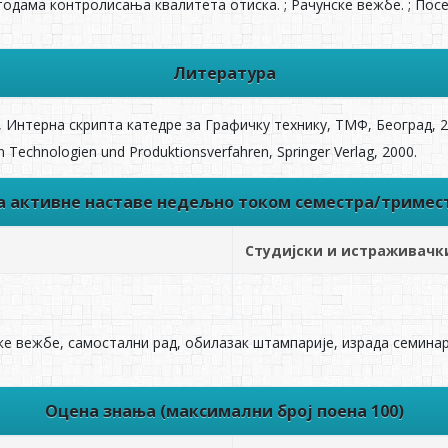
одама контролисања квалитета отиска. ; Рачунске вежбе. ; Пос
Литература
 Интерна скрипта катедре за Графичку технику, ТМФ, Београд, 2
 Technologien und Produktionsverfahren, Springer Verlag, 2000.
ва активне наставе недељно током семестра/тримес
Студијски и истраживачк
ке вежбе, самостални рад, обилазак штампарије, израда семинар
Оцена знања (максимални број поена 100)