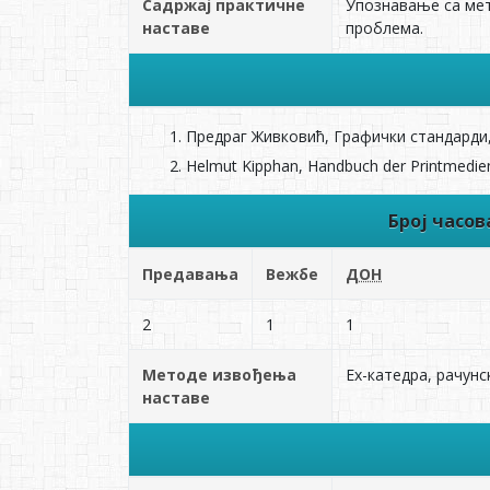
Садржај практичне
Упознавање са мет
наставе
проблема.
Предраг Живковић, Графички стандарди,
Helmut Kipphan, Handbuch der Printmedien
Број часо
Предавања
Вежбе
ДОН
2
1
1
Методе извођења
Ex-катедра, рачунс
наставе