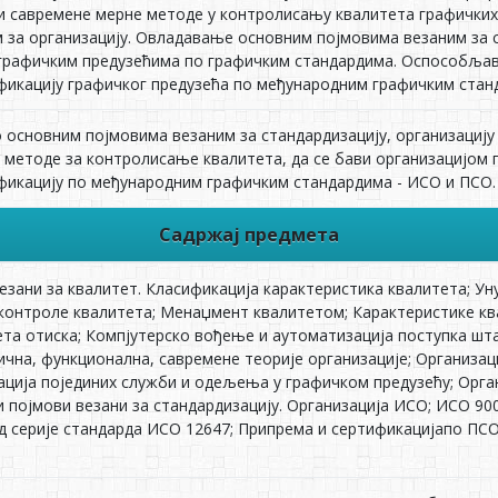
и савремене мерне методе у контролисању квалитета графички
 за организацију. Овладавање основним појмовима везаним за с
 графичким предузећима по графичким стандардима. Оспособљав
фикацију графичког предузећа по међународним графичким стан
о основним појмовима везаним за стандардизацију, организацију
 методе за контролисање квалитета, да се бави организацијом г
фикацију по међународним графичким стандардима - ИСО и ПСО.
Садржај предмета
езани за квалитет. Класификација карактеристика квалитета; 
 контроле квалитета; Менаџмент квалитетом; Карактеристике кв
ета отиска; Компјутерско вођење и аутоматизација поступка шт
ична, функционална, савремене теорије организације; Организац
ација појединих служби и одељења у графичком предузећу; Орг
и појмови везани за стандардизацију. Организација ИСО; ИСО 90
д серије стандарда ИСО 12647; Припрема и сертификацијапо ПСО