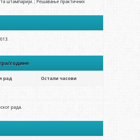
ета штампарији. ; Решавање практичних
013.
тра/године
и рад
Остали часови
ског рада.