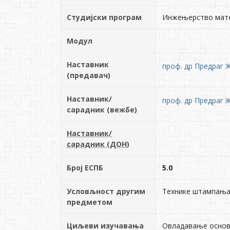
Студијски програм
Инжењерство мате
Модул
Наставник
проф. др Предраг 
(предавач)
Наставник/
проф. др Предраг 
сарадник (вежбе)
Наставник/
сарадник (ДОН)
Број ЕСПБ
5.0
Условљност другим
Технике штампања
предметом
Циљеви изучавања
Овладавање основн