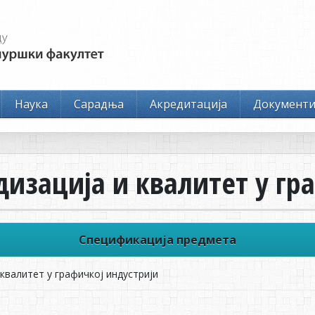
Наука
Сарадња
Акредитација
Документ
дизација и квалитет у гр
Спецификација предмета
квалитет у графичкој индустрији