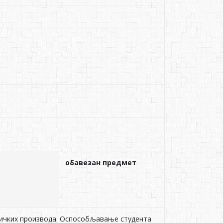
обавезан предмет
фичких производа. Оспособљавање студента