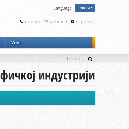
Language:
Српски
именик
webmail
сервиси
и
Упис
афичкој индустрији