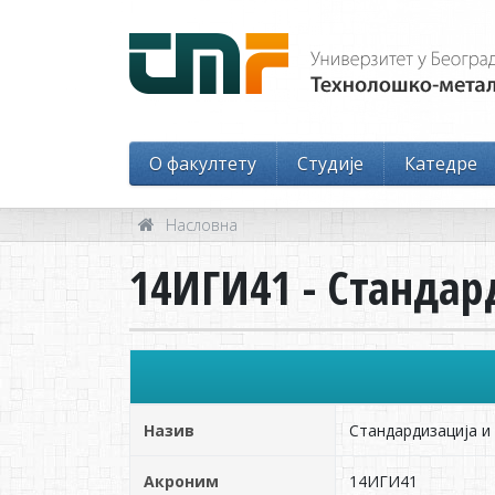
O факултету
Студије
Катедре
Насловна
14ИГИ41 - Стандар
Назив
Стандардизација и 
Акроним
14ИГИ41