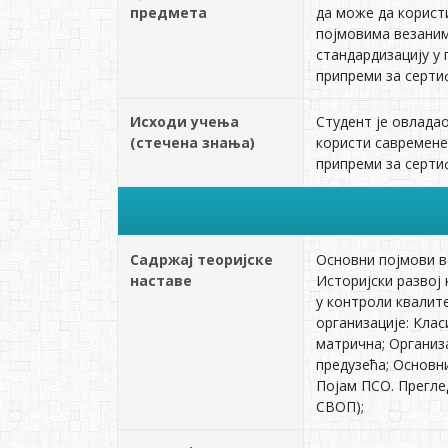
предмета
да може да корист
појмовима везаним
стандардизацију у
припреми за серти
Исходи учења
Студент је овлада
(стечена знања)
користи савремене
припреми за серти
Садржај теоријске
Основни појмови в
наставе
Историјски развој
у контроли квалит
организације: Клас
матрична; Организ
предузећа; Основн
Појам ПСО. Прегле
СВОП);