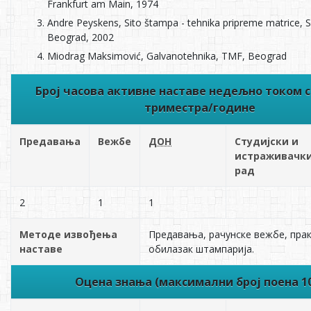
Frankfurt am Main, 1974
Andre Peyskens, Sito štampa - tehnika pripreme matrice, Sa
Beograd, 2002
Miodrag Maksimović, Galvanotehnika, TMF, Beograd
Број часова активне наставе недељно током 
триместра/године
Предавања
Вежбе
ДОН
Студијски и
истраживачк
рад
2
1
1
Методе извођења
Предавања, рачунске вежбе, прак
наставе
обилазак штампарија.
Оцена знања (максимални број поена 1