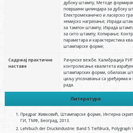
дубоку штампу; Методе формира
површини цилиндара за дубоку ш
Електромеханичко и ласерско гр
хемијско нагризање; Израда шта
за тампон штампу; Израда штам
за сито штампу; Копирање; Конт
параметара и карактеристика кв
штампарске форме;
Садржај практичне
Рачунске вежбе. Калибрација РИП
наставе
контролисање квалитета израђе
штампарских форми, обилазак шт
циљу упознавања са уређајима и
рада.
Литература
Предраг Живковић, Штампарске форме, Интерна скрип
ГИ, ТМФ, Београд, 2013.
Lehrbuch der Druckindustrie: Band 5 Tiefdruck, Polygraph 