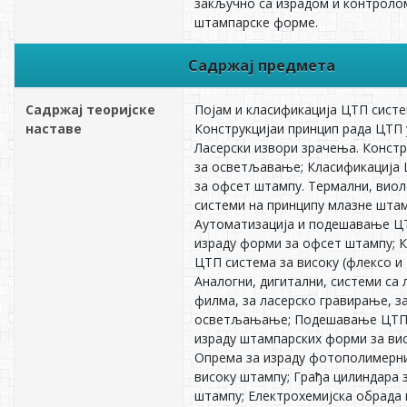
закључно са израдом и контроло
штампарске форме.
Садржај предмета
Садржај теоријске
Појам и класификација ЦТП систе
наставе
Конструкцијаи принцип рада ЦТП 
Ласерски извори зрачења. Констр
за осветљавање; Класификација
за офсет штампу. Термални, вио
системи на принципу млазне штам
Аутоматизација и подешавање Ц
израду форми за офсет штампу; 
ЦТП система за високу (флексо и
Аналогни, дигитални, системи с
филма, за ласерско гравирање, з
осветљањање; Подешавање ЦТП 
израду штампарских форми за ви
Опрема за израду фотополимерн
високу штампу; Грађа цилиндара 
штампу; Електрохемијска обрада 