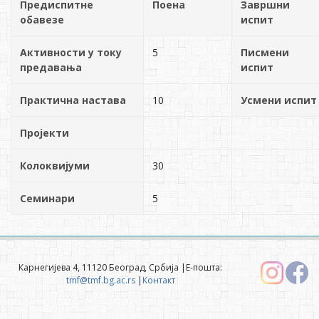
Предиспитне
Поена
Завршни
обавезе
испит
Активности у току
5
Писмени
предавања
испит
Практична настава
10
Усмени испит
Пројекти
Колоквијуми
30
Семинари
5
Карнегијева 4, 11120 Београд, Србија |Е-пошта:
tmf@tmf.bg.ac.rs
|
Контакт