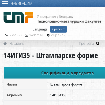
НАВИГАЦИЈА
Language:
Српски
именик
webmail
сервиси
Насловна
14ИГИ35 - Штампарске форме
Спецификација предмета
Назив
Штампарске форме
Акроним
14ИГИ35