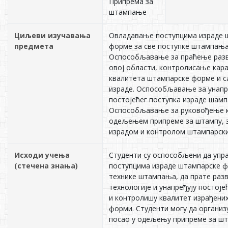
Припрема за
штампање
Циљеви изучавања
Овладавање поступцима израде 
предмета
форме за све поступке штампања
Оспособљавање за праћење разво
овој области, контролисање кар
квалитета штампарске форме и с
израде. Оспособљавање за унап
постојећег поступка израде шамп
Оспособљавање за руковођење 
одељењем припреме за штампу, 
израдом и контролом штампарск
Исходи учења
Студенти су оспособљени да упр
(стечена знања)
поступцима израде штампарске ф
технике штампања, да прате разв
технологије и унапређују постоје
и контролишу квалитет израђени
форми. Студенти могу да организу
посао у одељењу припреме за ш