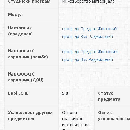
Студијски програм
Инжењерство материјала
Модул
Наставник
проф. др Предраг Живковић
(предавач)
проф. др Вук Радмиловић
Наставник/
проф. др Предраг Живковић
сарадник (вежбе)
проф. др Вук Радмиловић
Наставник/
сарадник (ДОН)
Број ЕСПБ
5.0
Статус
предмета
Условљност другим
Основи
Облик
предметом
графичког
условљености
инжењерства,