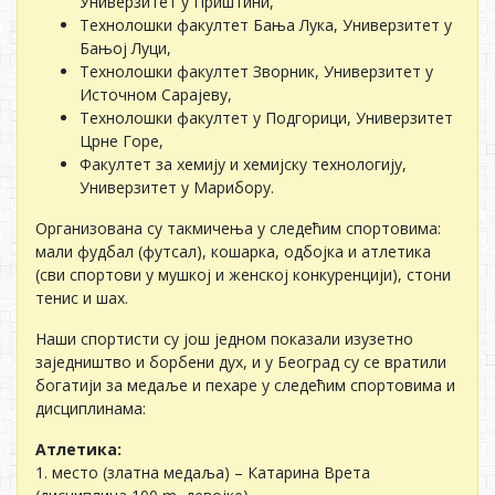
Универзитет у Приштини,
Технолошки факултет Бања Лука, Универзитет у
Бањој Луци,
Технолошки факултет Зворник, Универзитет у
Источном Сарајеву,
Технолошки факултет у Подгорици, Универзитет
Црне Горе,
Факултет за хемију и хемијску технологију,
Универзитет у Марибору.
Организована су такмичења у следећим спортовима:
мали фудбал (футсал), кошарка, одбојка и атлетика
(сви спортови у мушкој и женској конкуренцији), стони
тенис и шах.
Наши спортисти су још једном показали изузетно
заједништво и борбени дух, и у Београд су се вратили
богатији за медаље и пехаре у следећим спортовима и
дисциплинама:
Атлетика:
1. место (златна медаља) – Катарина Врета