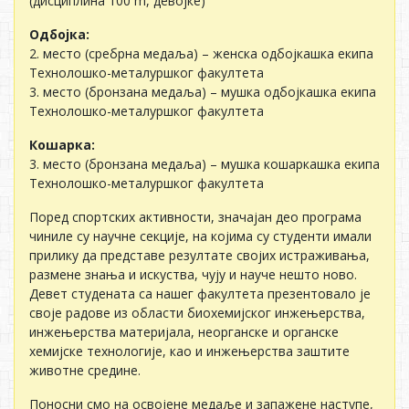
(дисциплина 100 m, девојке)
Одбојка:
2. место (сребрна медаља) – женска одбојкашка екипа
Технолошко-металуршког факултета
3. место (бронзана медаља) – мушка одбојкашка екипа
Технолошко-металуршког факултета
Кошарка:
3. место (бронзана медаља) – мушка кошаркашка екипа
Технолошко-металуршког факултета
Поред спортских активности, значајан део програма
чиниле су научне секције, на којима су студенти имали
прилику да представе резултате својих истраживања,
размене знања и искуства, чују и науче нешто ново.
Девет студената са нашег факултета презентовало је
своје радове из области биохемијског инжењерства,
инжењерства материјала, неорганске и органске
хемијске технологије, као и инжењерства заштите
животне средине.
Поносни смо на освојене медаље и запажене наступе,