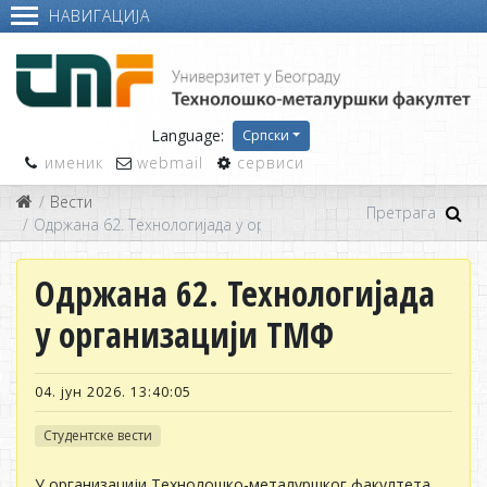
НАВИГАЦИЈА
Language:
Српски
именик
webmail
сервиси
Вести
Одржана 62. Технологијада у организацији ТМФ
Одржана 62. Технологијада
у организацији ТМФ
04. јун 2026. 13:40:05
Студентске вести
У организацији Технолошко-металуршког факултета