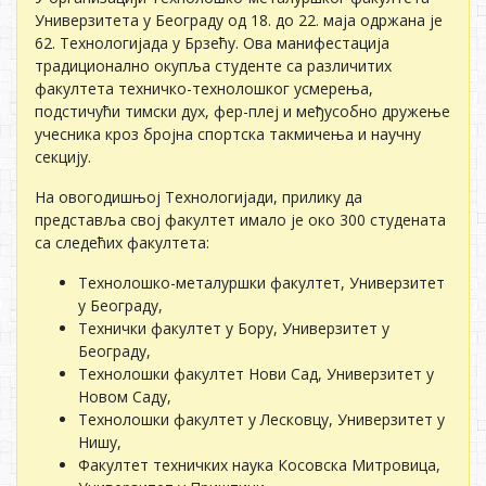
Универзитета у Београду од 18. до 22. маја одржана је
62. Технологијада у Брзећу. Ова манифестација
традиционално окупља студенте са различитих
факултета техничко-технолошког усмерења,
подстичући тимски дух, фер-плеј и међусобно дружење
учесника кроз бројна спортска такмичења и научну
секцију.
На овогодишњој Технологијади, прилику да
представља свој факултет имало је око 300 студената
са следећих факултета:
Технолошко-металуршки факултет, Универзитет
у Београду,
Технички факултет у Бору, Универзитет у
Београду,
Технолошки факултет Нови Сад, Универзитет у
Новом Саду,
Технолошки факултет у Лесковцу, Универзитет у
Нишу,
Факултет техничких наука Косовска Митровица,