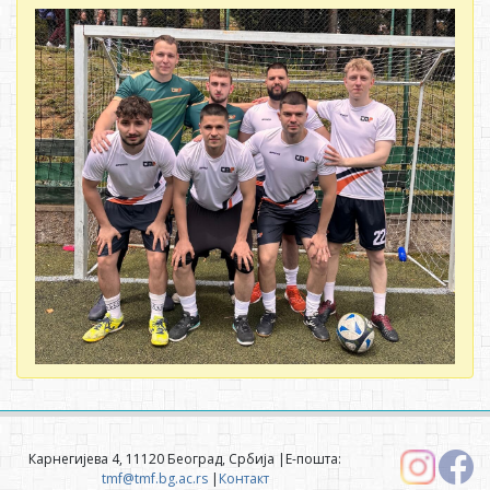
Карнегијева 4, 11120 Београд, Србија |Е-пошта:
tmf@tmf.bg.ac.rs
|
Контакт