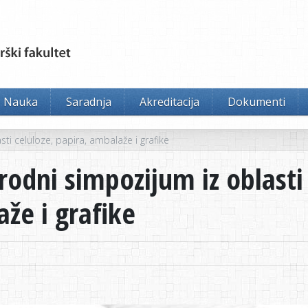
Nauka
Saradnja
Akreditacija
Dokumenti
ti celuloze, papira, ambalaže i grafike
odni simpozijum iz oblasti 
že i grafike