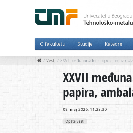
O fakultetu
Studije
Katedre
Vesti
XXVII međunarodni simpozijum iz oblas
XXVII međunar
papira, ambala
08. maj 2026. 11:23:30
Opšte vesti