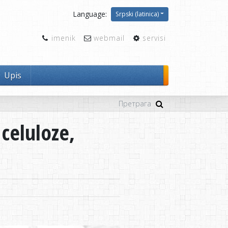
Language:
Srpski (latinica)
imenik
webmail
servisi
Upis
celuloze,